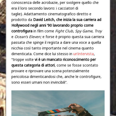
conoscenza delle acrobazie, per svolgere quello che
era il loro secondo lavoro: i cacciatori di
taglie). Adattamento cinematografico diretto e
prodotto da
David Leitch, che inizia la sua carriera ad
Hollywood negli anni ‘90 lavorando proprio come
controfigura
in film come
Fight Club
,
Spy Game
,
Troy
e
Ocean’s Eleven;
e forse è proprio questa sua carriera
passata che spinge il regista a dare una voce a quella
nicchia così tanto importante nel cinema quanto
dimenticata. Come dice lui stesso in
un’intervista
,
“troppe volte
vi è un mancato riconoscimento per
questa categoria di attori
, come se fosse scontato
provare e riprovare una scena potenzialmente
pericolosa dimenticandosi che, anche le controfigure,
sono esseri umani non invincibili”.