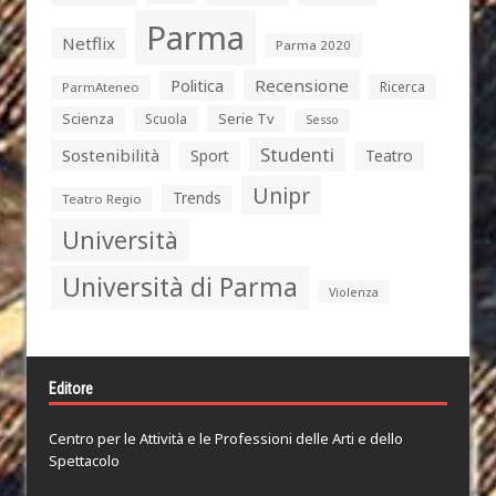
Parma
Netflix
Parma 2020
Politica
Recensione
Ricerca
ParmAteneo
Serie Tv
Scienza
Scuola
Sesso
Studenti
Sostenibilità
Sport
Teatro
Unipr
Trends
Teatro Regio
Università
Università di Parma
Violenza
Editore
Centro per le Attività e le Professioni delle Arti e dello
Spettacolo