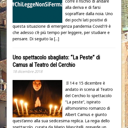
corre il rischio di andare
alla deriva e di farsi
sopraffare dalla noia. Uno
dei pochi lati positivi di
questa situazione di emergenza pandemia Covid19 è
che adesso c’è più tempo per leggere, per studiare e
pensare. Di seguito la
[...]
Uno spettacolo sbagliato: “La Peste” di
Camus al Teatro del Cerchio
18 dicembre 2018
Il 14 e 15 dicembre è
andato in scena al Teatro
del Cerchio lo spettacolo
“La peste“, ispirato
all’omonimo romanzo di
Albert Camus e giunto
quest’anno alla sua sedicesima replica. La regia dello
spettacolo, curata da Mario Mascitelli, prevede un