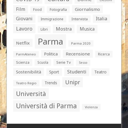
Film
Giornalismo
Food
Fotografia
Giovani
Italia
Intervista
Immigrazione
Lavoro
Mostra
Musica
Libri
Parma
Netflix
Parma 2020
Politica
Recensione
Ricerca
ParmAteneo
Serie Tv
Scienza
Scuola
Sesso
Studenti
Sostenibilità
Sport
Teatro
Unipr
Trends
Teatro Regio
Università
Università di Parma
Violenza