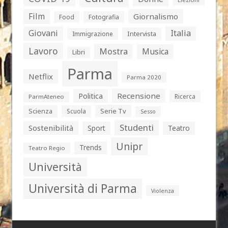
Film
Giornalismo
Food
Fotografia
Giovani
Italia
Intervista
Immigrazione
Lavoro
Mostra
Musica
Libri
Parma
Netflix
Parma 2020
Politica
Recensione
Ricerca
ParmAteneo
Serie Tv
Scienza
Scuola
Sesso
Studenti
Sostenibilità
Sport
Teatro
Unipr
Trends
Teatro Regio
Università
Università di Parma
Violenza