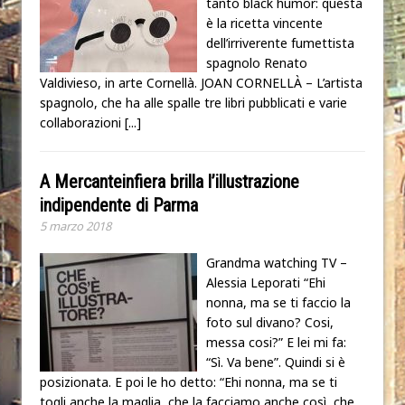
tanto black humor: questa
è la ricetta vincente
dell’irriverente fumettista
spagnolo Renato
Valdivieso, in arte Cornellà. JOAN CORNELLÀ – L’artista
spagnolo, che ha alle spalle tre libri pubblicati e varie
collaborazioni
[...]
A Mercanteinfiera brilla l’illustrazione
indipendente di Parma
5 marzo 2018
Grandma watching TV –
Alessia Leporati “Ehi
nonna, ma se ti faccio la
foto sul divano? Cosi,
messa cosi?” E lei mi fa:
“Sì. Va bene”. Quindi si è
posizionata. E poi le ho detto: “Ehi nonna, ma se ti
togli anche la maglia, che la facciamo anche così, che