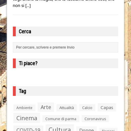
non si
[...]
Cerca
Ti piace?
Tag
Arte
Capas
Attualità
Calcio
Ambiente
Cinema
Comune di parma
Coronavirus
Cultura
COVID-19
Donne
Elezioni