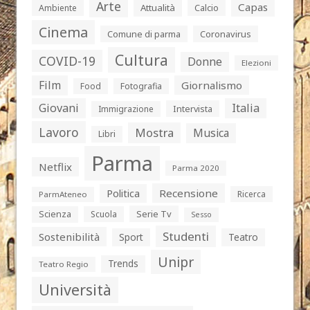
Arte
Capas
Attualità
Calcio
Ambiente
Cinema
Comune di parma
Coronavirus
Cultura
COVID-19
Donne
Elezioni
Film
Giornalismo
Food
Fotografia
Giovani
Italia
Intervista
Immigrazione
Lavoro
Mostra
Musica
Libri
Parma
Netflix
Parma 2020
Politica
Recensione
Ricerca
ParmAteneo
Serie Tv
Scienza
Scuola
Sesso
Studenti
Sostenibilità
Sport
Teatro
Unipr
Trends
Teatro Regio
Università