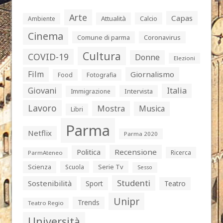
Arte
Capas
Attualità
Calcio
Ambiente
Cinema
Comune di parma
Coronavirus
Cultura
COVID-19
Donne
Elezioni
Film
Giornalismo
Food
Fotografia
Giovani
Italia
Intervista
Immigrazione
Lavoro
Mostra
Musica
Libri
Parma
Netflix
Parma 2020
Politica
Recensione
Ricerca
ParmAteneo
Serie Tv
Scienza
Scuola
Sesso
Studenti
Sostenibilità
Sport
Teatro
Unipr
Trends
Teatro Regio
Università