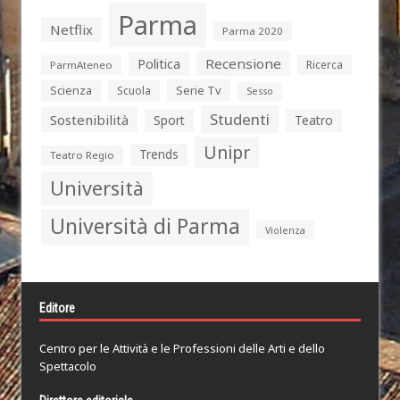
Parma
Netflix
Parma 2020
Politica
Recensione
Ricerca
ParmAteneo
Serie Tv
Scienza
Scuola
Sesso
Studenti
Sostenibilità
Sport
Teatro
Unipr
Trends
Teatro Regio
Università
Università di Parma
Violenza
Editore
Centro per le Attività e le Professioni delle Arti e dello
Spettacolo