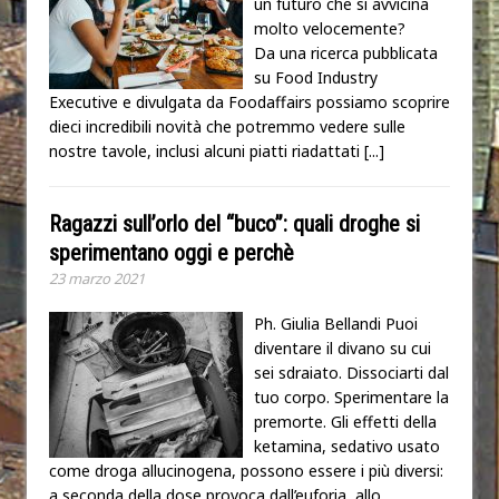
un futuro che si avvicina
molto velocemente?
Da una ricerca pubblicata
su Food Industry
Executive e divulgata da Foodaffairs possiamo scoprire
dieci incredibili novità che potremmo vedere sulle
nostre tavole, inclusi alcuni piatti riadattati
[...]
Ragazzi sull’orlo del “buco”: quali droghe si
sperimentano oggi e perchè
23 marzo 2021
Ph. Giulia Bellandi Puoi
diventare il divano su cui
sei sdraiato. Dissociarti dal
tuo corpo. Sperimentare la
premorte. Gli effetti della
ketamina, sedativo usato
come droga allucinogena, possono essere i più diversi:
a seconda della dose provoca dall’euforia, allo