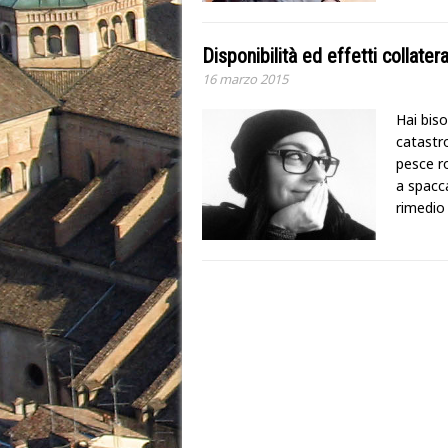
Disponibilità ed effetti collatera
16 marzo 2015
Hai biso
catastr
pesce r
a spacca
rimedio