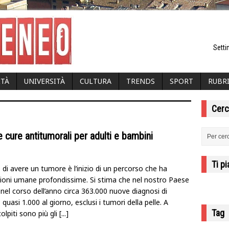
Setti
ITÀ
UNIVERSITÀ
CULTURA
TRENDS
SPORT
RUBR
Cerc
 e cure antitumorali per adulti e bambini
Ti p
 di avere un tumore è l’inizio di un percorso che ha
zioni umane profondissime. Si stima che nel nostro Paese
 nel corso dell’anno circa 363.000 nuove diagnosi di
quasi 1.000 al giorno, esclusi i tumori della pelle. A
Tag
olpiti sono più gli
[...]