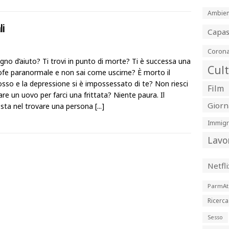
Ambien
li
Capa
Corona
gno d’aiuto? Ti trovi in punto di morte? Ti è successa una
Cul
ofe paranormale e non sai come uscirne? È morto il
osso e la depressione si è impossessato di te? Non riesci
Film
re un uovo per farci una frittata? Niente paura. Il
Giorn
 sta nel trovare una persona
[...]
Immigr
Lavo
Netfli
ParmAt
Ricerca
Sesso