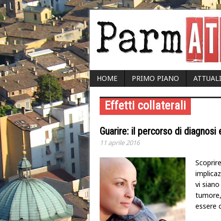
HOME
PRIMO PIANO
ATTUAL
Effetti collaterali
Guarire: il percorso di diagnosi
11 aprile 2016
Scoprire
implica
vi siano
tumore, 
essere c