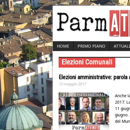
HOME
PRIMO PIANO
ATTUAL
Elezioni Comunali
Elezioni amministrative: parola 
15 maggio 2017
Anche la
2017. La
11 giug
giugno.
del Muni