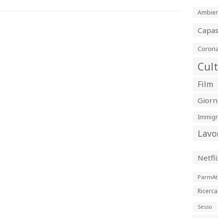
Ambien
Capa
Corona
Cul
Film
Giorn
Immigr
Lavo
Netfli
ParmAt
Ricerca
Sesso