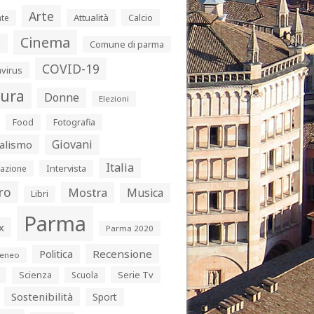
Arte
Attualità
Calcio
te
Cinema
s
Comune di parma
COVID-19
virus
tura
Donne
Elezioni
Food
Fotografia
Giovani
alismo
Italia
Intervista
azione
ro
Mostra
Musica
Libri
Parma
x
Parma 2020
Politica
Recensione
eneo
Serie Tv
Scienza
Scuola
Sostenibilità
Sport