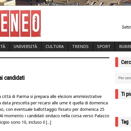
Setti
ITÀ
UNIVERSITÀ
CULTURA
TRENDS
SPORT
RUBR
Cerc
ai candidati
Ti p
 città di Parma si prepara alle elezioni amministrative
 data prescelta per recarsi alle urne è quella di domenica
no, con eventuale ballottaggio fissato per domenica 25
 Al momento i candidati sindaco nella corsa verso Palazzo
Tag
cipio sono 10, incluso il
[...]