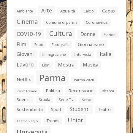
Arte
Capas
Attualità
Calcio
Ambiente
Cinema
Comune di parma
Coronavirus
Cultura
COVID-19
Donne
Elezioni
Film
Giornalismo
Food
Fotografia
Giovani
Italia
Intervista
Immigrazione
Lavoro
Mostra
Musica
Libri
Parma
Netflix
Parma 2020
Politica
Recensione
Ricerca
ParmAteneo
Serie Tv
Scienza
Scuola
Sesso
Studenti
Sostenibilità
Sport
Teatro
Unipr
Trends
Teatro Regio
Università