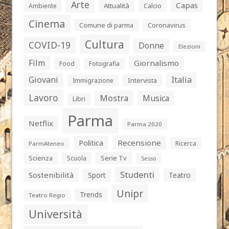
Arte
Capas
Attualità
Calcio
Ambiente
Cinema
Comune di parma
Coronavirus
Cultura
COVID-19
Donne
Elezioni
Film
Giornalismo
Food
Fotografia
Giovani
Italia
Intervista
Immigrazione
Lavoro
Mostra
Musica
Libri
Parma
Netflix
Parma 2020
Politica
Recensione
Ricerca
ParmAteneo
Serie Tv
Scienza
Scuola
Sesso
Studenti
Sostenibilità
Sport
Teatro
Unipr
Trends
Teatro Regio
Università