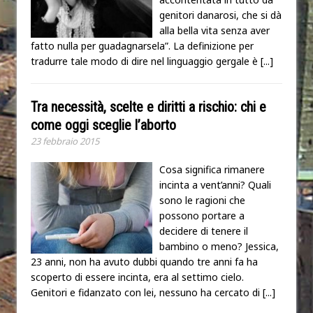
genitori danarosi, che si dà
alla bella vita senza aver
fatto nulla per guadagnarsela”. La definizione per
tradurre tale modo di dire nel linguaggio gergale è
[...]
Tra necessità, scelte e diritti a rischio: chi e
come oggi sceglie l’aborto
23 febbraio 2015
Cosa significa rimanere
incinta a vent’anni? Quali
sono le ragioni che
possono portare a
decidere di tenere il
bambino o meno? Jessica,
23 anni, non ha avuto dubbi quando tre anni fa ha
scoperto di essere incinta, era al settimo cielo.
Genitori e fidanzato con lei, nessuno ha cercato di
[...]