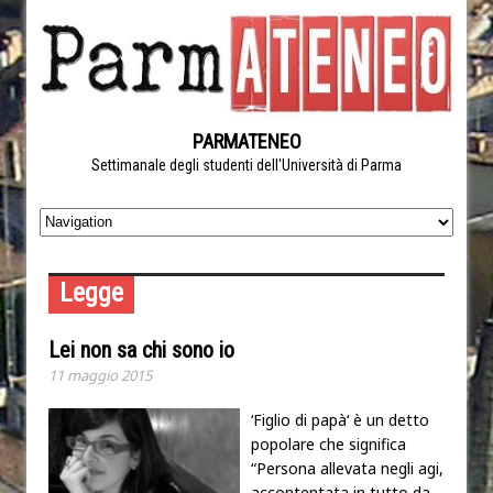
PARMATENEO
Settimanale degli studenti dell'Università di Parma
Legge
Lei non sa chi sono io
11 maggio 2015
‘Figlio di papà‘ è un detto
popolare che significa
“Persona allevata negli agi,
accontentata in tutto da