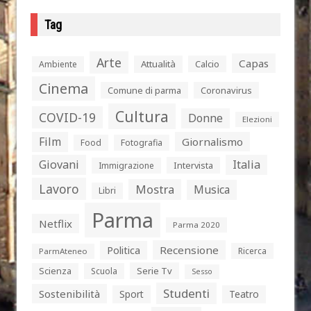
Tag
Arte
Capas
Attualità
Calcio
Ambiente
Cinema
Comune di parma
Coronavirus
Cultura
COVID-19
Donne
Elezioni
Film
Giornalismo
Food
Fotografia
Giovani
Italia
Intervista
Immigrazione
Lavoro
Mostra
Musica
Libri
Parma
Netflix
Parma 2020
Politica
Recensione
Ricerca
ParmAteneo
Serie Tv
Scienza
Scuola
Sesso
Studenti
Sostenibilità
Sport
Teatro