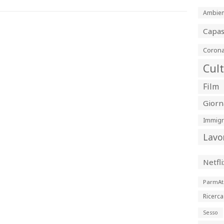
Ambien
Capa
Corona
Cul
Film
Giorn
Immigr
Lavo
Netfli
ParmAt
Ricerca
Sesso