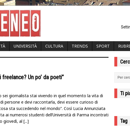
Setti
ITÀ
UNIVERSITÀ
CULTURA
TRENDS
SPORT
RUBR
Cerc
i freelance? Un po’ da poeti”
Ti p
sei giornalista stai vivendo in quel momento la vita di
 di persone e devi raccontarla, devi essere curioso di
cosa sta succedendo nel mondo”. Così Lucia Annunziata
olta ai numerosi studenti dell’Università di Parma incontrati
Tag
o giovedì, al
[...]