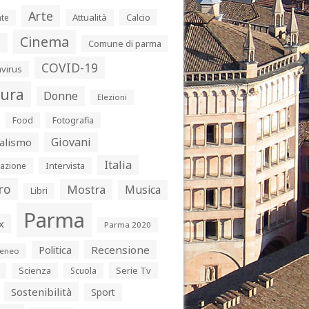
Arte
Attualità
Calcio
te
Cinema
s
Comune di parma
COVID-19
virus
tura
Donne
Elezioni
Food
Fotografia
Giovani
alismo
Italia
Intervista
azione
ro
Mostra
Musica
Libri
Parma
x
Parma 2020
Politica
Recensione
eneo
Serie Tv
Scienza
Scuola
Sostenibilità
Sport