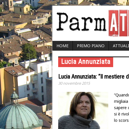
HOME
PRIMO PIANO
ATTUAL
Lucia Annunziata
Lucia Annunziata: “Il mestiere d
30 novembre 2015
“Quando 
migliaia
sapere 
si è riv
lo scors