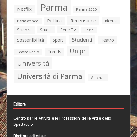
Parma
Netflix
Parma 2020
Politica
Recensione
Ricerca
ParmAteneo
Serie Tv
Scienza
Scuola
Sesso
Studenti
Sostenibilità
Sport
Teatro
Unipr
Trends
Teatro Regio
Università
Università di Parma
Violenza
Editore
Centro per le Attività e le Professioni delle Arti e dello
Spettacolo
Direttore editoriale