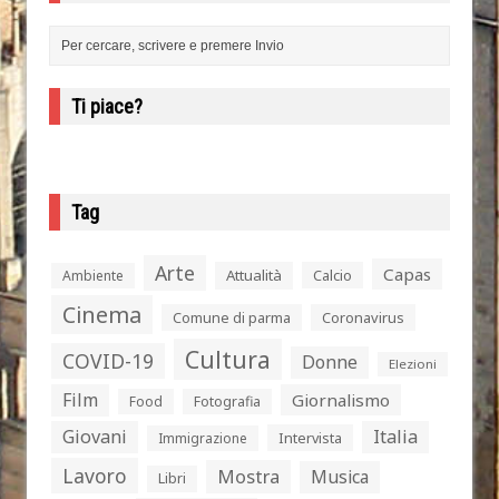
Ti piace?
Tag
Arte
Capas
Attualità
Calcio
Ambiente
Cinema
Comune di parma
Coronavirus
Cultura
COVID-19
Donne
Elezioni
Film
Giornalismo
Food
Fotografia
Giovani
Italia
Intervista
Immigrazione
Lavoro
Mostra
Musica
Libri