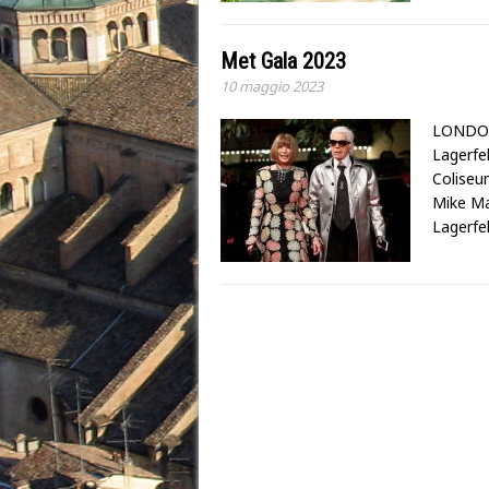
Met Gala 2023
10 maggio 2023
LONDON
Lagerfe
Coliseu
Mike Ma
Lagerfe