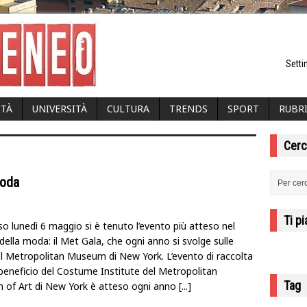
Setti
ITÀ
UNIVERSITÀ
CULTURA
TRENDS
SPORT
RUBR
Cerc
moda
Ti p
o lunedì 6 maggio si è tenuto l’evento più atteso nel
ella moda: il Met Gala, che ogni anno si svolge sulle
el Metropolitan Museum di New York. L’evento di raccolta
 beneficio del Costume Institute del Metropolitan
Tag
of Art di New York è atteso ogni anno
[...]