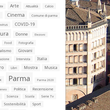
Arte
Attualità
Calcio
te
Cinema
s
Comune di parma
COVID-19
virus
tura
Donne
Elezioni
Food
Fotografia
Giovani
alismo
Italia
Intervista
azione
ro
Mostra
Musica
Libri
Parma
x
Parma 2020
Politica
Recensione
eneo
Serie Tv
Scienza
Scuola
Sostenibilità
Sport