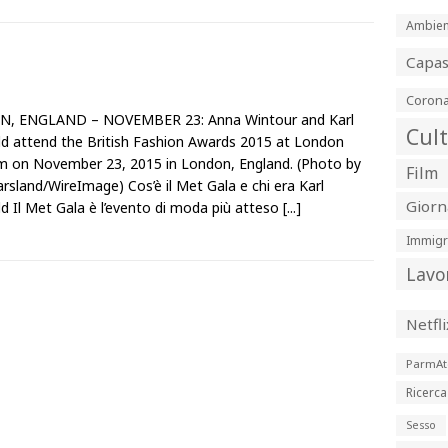
Ambien
Capa
Corona
, ENGLAND – NOVEMBER 23: Anna Wintour and Karl
Cul
ld attend the British Fashion Awards 2015 at London
m on November 23, 2015 in London, England. (Photo by
Film
rsland/WireImage) Cos’è il Met Gala e chi era Karl
Giorn
ld Il Met Gala è l’evento di moda più atteso
[...]
Immigr
Lavo
Netfli
ParmAt
Ricerca
Sesso