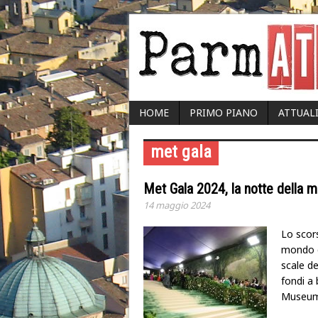
HOME
PRIMO PIANO
ATTUAL
met gala
Met Gala 2024, la notte della 
14 maggio 2024
Lo scors
mondo d
scale d
fondi a
Museum 