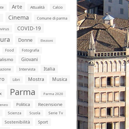
Arte
Attualità
Calcio
te
Cinema
s
Comune di parma
COVID-19
virus
tura
Donne
Elezioni
Food
Fotografia
Giovani
alismo
Italia
Intervista
azione
ro
Mostra
Musica
Libri
Parma
x
Parma 2020
Politica
Recensione
eneo
Serie Tv
Scienza
Scuola
Sostenibilità
Sport