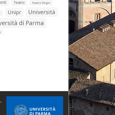
nti
Teatro
Teatro Regio
Università
Unipr
s
versità di Parma
a