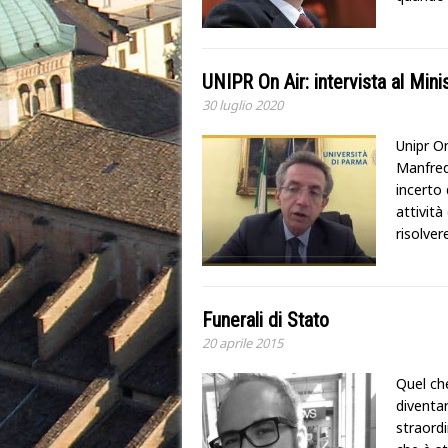
UNIPR On Air: intervista al Min
30 luglio 2020
Unipr On
Manfredi
incerto 
attivit
risolver
Funerali di Stato
20 aprile 2015
Quel che
diventar
straordi