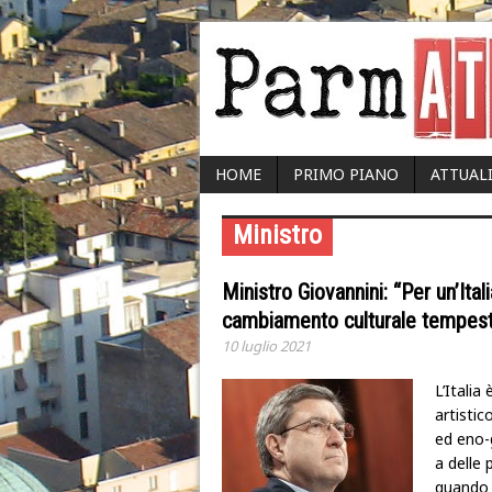
HOME
PRIMO PIANO
ATTUAL
Ministro
Ministro Giovannini: “Per un’Ital
cambiamento culturale tempest
10 luglio 2021
L’Italia
artistic
ed eno-
a delle 
quando 