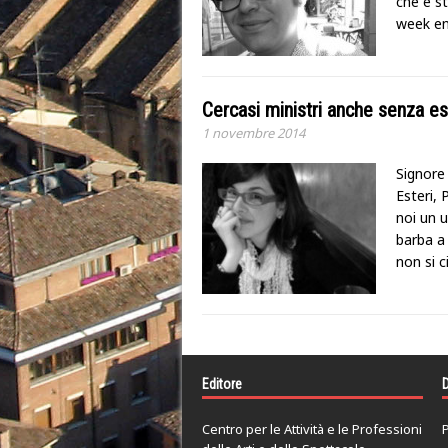
che è st
week end
Cercasi ministri anche senza e
1 novembre 2014
Signore 
Esteri,
noi un 
barba a 
non si c
Editore
D
Centro per le Attività e le Professioni
P