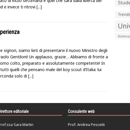
ato di inizio settimana e quel che sarà dalla libertà del
Stude
 e invece ti ritrovi
[...]
Trend
Uni
sperienza
Violenz
e signori, siamo lieti di presentarvi il nuovo Ministro degli
 Paolo Gentiloni! Un applauso, grazie… Abbiamo di fronte a
uomo colto, preparato e assolutamente competente! In
tutti quelli che pensano male del boy scout d’Italia: lui
irconda solo di
[...]
irettore editoriale
Consulente web
rof.ssa Sara Martin
Prof. Andrea Pescetti