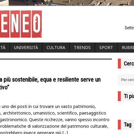
Setti
ITÀ
UNIVERSITÀ
CULTURA
TRENDS
SPORT
RUBR
Cerc
ia più sostenibile, equa e resiliente serve un
ivo”
Ti p
 è uno dei posti in cui trovare un vasto patrimonio,
o, architettonico, umanistico, scientifico, paesaggistico
gastronomico. Queste ricchezze, vanno spesso incontro
Tag
problematiche di valorizzazione del patrimonio culturale,
potrebbero invece generare più
[...]