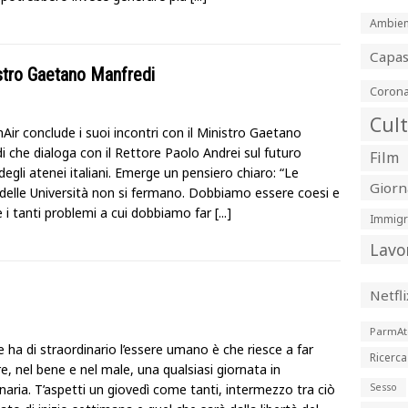
Ambien
Capa
istro Gaetano Manfredi
Corona
Cul
Air conclude i suoi incontri con il Ministro Gaetano
 che dialoga con il Rettore Paolo Andrei sul futuro
Film
degli atenei italiani. Emerge un pensiero chiaro: “Le
Giorn
à delle Università non si fermano. Dobbiamo essere coesi e
e i tanti problemi a cui dobbiamo far
[...]
Immigr
Lavo
Netfli
ParmAt
 ha di straordinario l’essere umano è che riesce a far
Ricerca
e, nel bene e nel male, una qualsiasi giornata in
naria. T’aspetti un giovedì come tanti, intermezzo tra ciò
Sesso