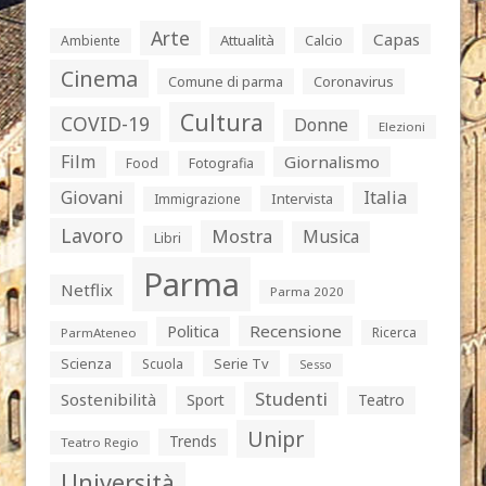
Arte
Capas
Attualità
Calcio
Ambiente
Cinema
Comune di parma
Coronavirus
Cultura
COVID-19
Donne
Elezioni
Film
Giornalismo
Food
Fotografia
Giovani
Italia
Intervista
Immigrazione
Lavoro
Mostra
Musica
Libri
Parma
Netflix
Parma 2020
Politica
Recensione
Ricerca
ParmAteneo
Serie Tv
Scienza
Scuola
Sesso
Studenti
Sostenibilità
Sport
Teatro
Unipr
Trends
Teatro Regio
Università