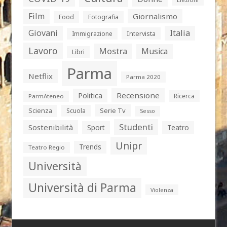
Film
Giornalismo
Food
Fotografia
Giovani
Italia
Intervista
Immigrazione
Lavoro
Mostra
Musica
Libri
Parma
Netflix
Parma 2020
Politica
Recensione
Ricerca
ParmAteneo
Serie Tv
Scienza
Scuola
Sesso
Studenti
Sostenibilità
Sport
Teatro
Unipr
Trends
Teatro Regio
Università
Università di Parma
Violenza