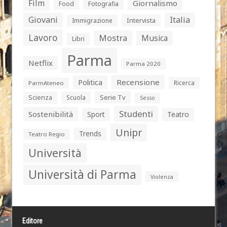
Film
Giornalismo
Food
Fotografia
Giovani
Italia
Intervista
Immigrazione
Lavoro
Mostra
Musica
Libri
Parma
Netflix
Parma 2020
Politica
Recensione
Ricerca
ParmAteneo
Serie Tv
Scienza
Scuola
Sesso
Studenti
Sostenibilità
Sport
Teatro
Unipr
Trends
Teatro Regio
Università
Università di Parma
Violenza
Editore