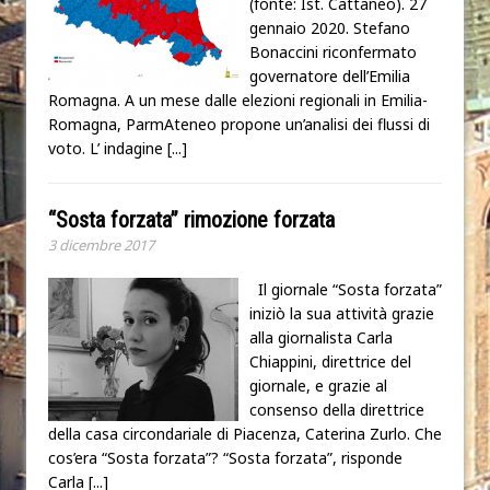
(fonte: Ist. Cattaneo). 27
gennaio 2020. Stefano
Bonaccini riconfermato
governatore dell’Emilia
Romagna. A un mese dalle elezioni regionali in Emilia-
Romagna, ParmAteneo propone un’analisi dei flussi di
voto. L’ indagine
[...]
“Sosta forzata” rimozione forzata
3 dicembre 2017
Il giornale “Sosta forzata”
iniziò la sua attività grazie
alla giornalista Carla
Chiappini, direttrice del
giornale, e grazie al
consenso della direttrice
della casa circondariale di Piacenza, Caterina Zurlo. Che
cos’era “Sosta forzata”? “Sosta forzata”, risponde
Carla
[...]