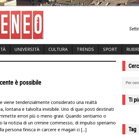
Setti
ITÀ
UNIVERSITÀ
CULTURA
TRENDS
SPORT
RUBR
Cerc
incente è possibile
Ti p
ere viene tendenzialmente considerato una realtà
 lontana e talvolta invisibile. Uno di quei posti destinati
ommette errori più o meno gravi. Quando sentiamo o
o la notizia di un crimine commesso, di impulso speriamo
Tag
la persona finisca in carcere e magari ci
[...]