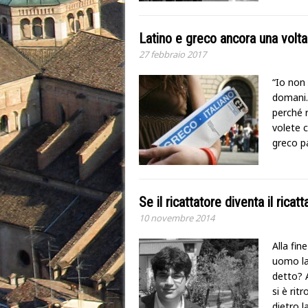
Latino e greco ancora una volta
27 febbraio 2017
“Io non 
domani. 
perché 
volete 
greco p
Se il ricattatore diventa il ricatt
10 novembre 2014
Alla fin
uomo la 
detto? A
si è rit
dietro l