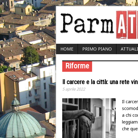
HOME
PRIMO PIANO
ATTUAL
Riforme
Il carcere e la città: una rete v
5 aprile 2022
Il carc
scomoda,
a chi c
leggiam
che quel