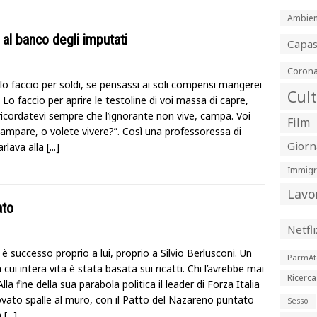
Ambien
 al banco degli imputati
Capa
Corona
lo faccio per soldi, se pensassi ai soli compensi mangerei
Cul
Lo faccio per aprire le testoline di voi massa di capre,
ricordatevi sempre che l’ignorante non vive, campa. Voi
Film
campare, o volete vivere?”. Così una professoressa di
Giorn
arlava alla
[...]
Immigr
Lavo
ato
Netfli
e è successo proprio a lui, proprio a Silvio Berlusconi. Un
ParmAt
cui intera vita è stata basata sui ricatti. Chi l’avrebbe mai
Ricerca
lla fine della sua parabola politica il leader di Forza Italia
rovato spalle al muro, con il Patto del Nazareno puntato
Sesso
a
[...]