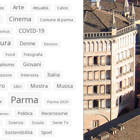
Arte
Attualità
Calcio
te
Cinema
s
Comune di parma
COVID-19
virus
tura
Donne
Elezioni
Food
Fotografia
Giovani
alismo
Italia
Intervista
azione
ro
Mostra
Musica
Libri
Parma
x
Parma 2020
Politica
Recensione
eneo
Serie Tv
Scienza
Scuola
Sostenibilità
Sport