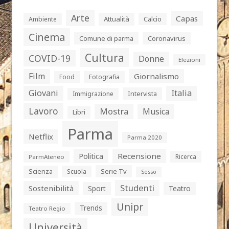
Arte
Capas
Attualità
Calcio
Ambiente
Cinema
Comune di parma
Coronavirus
Cultura
COVID-19
Donne
Elezioni
Film
Giornalismo
Food
Fotografia
Giovani
Italia
Intervista
Immigrazione
Lavoro
Mostra
Musica
Libri
Parma
Netflix
Parma 2020
Politica
Recensione
Ricerca
ParmAteneo
Serie Tv
Scienza
Scuola
Sesso
Studenti
Sostenibilità
Sport
Teatro
Unipr
Trends
Teatro Regio
Università