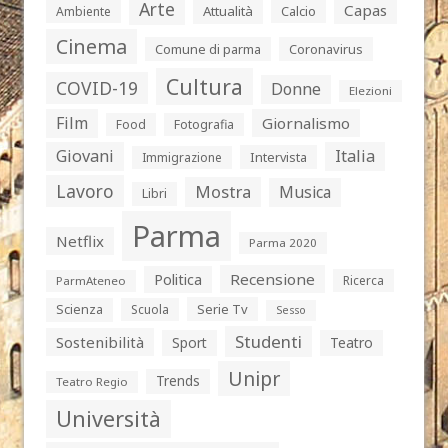
Arte
Capas
Attualità
Calcio
Ambiente
Cinema
Comune di parma
Coronavirus
Cultura
COVID-19
Donne
Elezioni
Film
Giornalismo
Food
Fotografia
Giovani
Italia
Intervista
Immigrazione
Lavoro
Mostra
Musica
Libri
Parma
Netflix
Parma 2020
Politica
Recensione
Ricerca
ParmAteneo
Serie Tv
Scienza
Scuola
Sesso
Studenti
Sostenibilità
Sport
Teatro
Unipr
Trends
Teatro Regio
Università