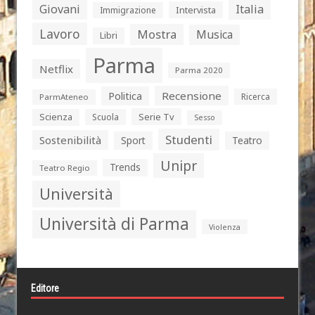
Giovani
Italia
Intervista
Immigrazione
Lavoro
Mostra
Musica
Libri
Parma
Netflix
Parma 2020
Politica
Recensione
Ricerca
ParmAteneo
Serie Tv
Scienza
Scuola
Sesso
Studenti
Sostenibilità
Sport
Teatro
Unipr
Trends
Teatro Regio
Università
Università di Parma
Violenza
Editore