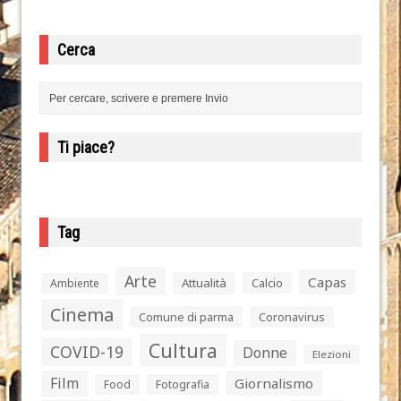
Cerca
Ti piace?
Tag
Arte
Capas
Attualità
Calcio
Ambiente
Cinema
Comune di parma
Coronavirus
Cultura
COVID-19
Donne
Elezioni
Film
Giornalismo
Food
Fotografia