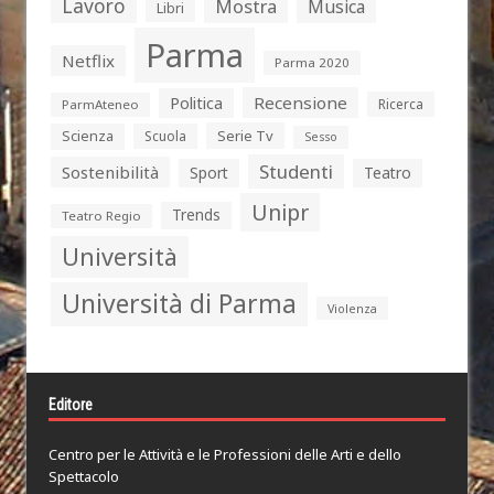
Lavoro
Mostra
Musica
Libri
Parma
Netflix
Parma 2020
Politica
Recensione
Ricerca
ParmAteneo
Serie Tv
Scienza
Scuola
Sesso
Studenti
Sostenibilità
Sport
Teatro
Unipr
Trends
Teatro Regio
Università
Università di Parma
Violenza
Editore
Centro per le Attività e le Professioni delle Arti e dello
Spettacolo