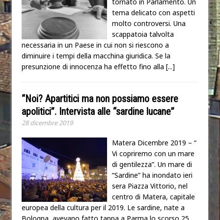
tornato in Parlamento. Un
tema delicato con aspetti
molto controversi. Una
scappatoia talvolta
necessaria in un Paese in cui non si riescono a
diminuire i tempi della macchina giuridica. Se la
presunzione di innocenza ha effetto fino alla
[...]
“Noi? Apartitici ma non possiamo essere
apolitici”. Intervista alle “sardine lucane”
28 dicembre 2019
Matera Dicembre 2019 – “
Vi copriremo con un mare
di gentilezza”. Un mare di
“Sardine” ha inondato ieri
sera Piazza Vittorio, nel
centro di Matera, capitale
europea della cultura per il 2019. Le sardine, nate a
Bologna, avevano fatto tappa a Parma lo scorso 25