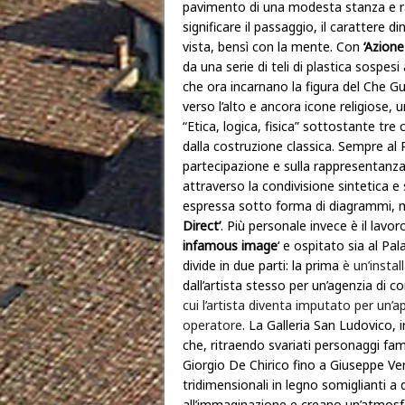
pavimento di una modesta stanza e rap
significare il passaggio, il carattere 
vista, bensì con la mente. Con
‘Azione
da una serie di teli di plastica sospes
che ora incarnano la figura del Che Gue
verso l’alto e ancora icone religiose,
“Etica, logica, fisica” sottostante tre
dalla costruzione classica. Sempre al
partecipazione e sulla rappresentanza 
attraverso la condivisione sintetica e 
espressa sotto forma di diagrammi, ma
Direct’
. Più personale invece è il lavor
infamous image
‘ e ospitato sia al Pa
divide in due parti: la prima
è un’instal
dall’artista stesso per un’agenzia di 
cui l’artista diventa imputato per un’
operatore
. La Galleria San Ludovico, 
che, ritraendo svariati personaggi fa
Giorgio De Chirico fino a Giuseppe V
tridimensionali in legno somiglianti a d
all’immaginazione e creano un’atmosf