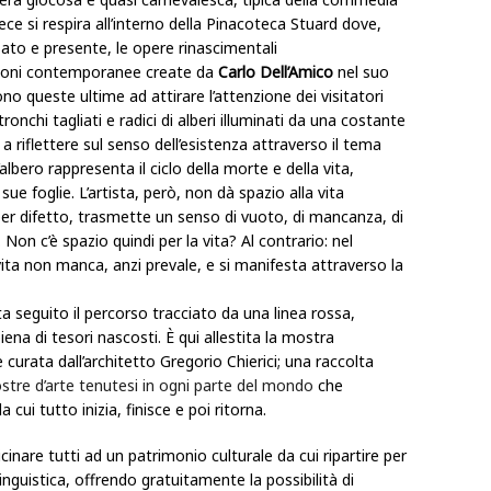
vece si respira all’interno della Pinacoteca Stuard dove,
sato e presente, le opere rinascimentali
azioni contemporanee create da
Carlo Dell’Amico
nel suo
ono queste ultime ad attirare l’attenzione dei visitatori
ronchi tagliati e radici di alberi illuminati da una costante
 a riflettere sul senso dell’esistenza attraverso il tema
l’albero rappresenta il ciclo della morte e della vita,
sue foglie. L’artista, però, non dà spazio alla vita
er difetto, trasmette un senso di vuoto, di mancanza, di
Non c’è spazio quindi per la vita? Al contrario: nel
 vita non manca, anzi prevale, e si manifesta attraverso la
ta seguito il percorso tracciato da una linea rossa,
piena di tesori nascosti.
È
qui allestita la mostra
 curata dall’architetto Gregorio Chierici; una raccolta
mostre d’arte tenutesi in ogni parte del mondo
che
ui tutto inizia, finisce e poi ritorna.
icinare tutti ad un patrimonio culturale da cui ripartire per
linguistica, offrendo gratuitamente la possibilità di