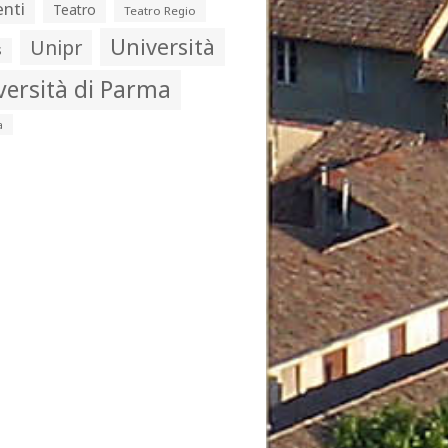
nti
Teatro
Teatro Regio
Università
Unipr
s
versità di Parma
a