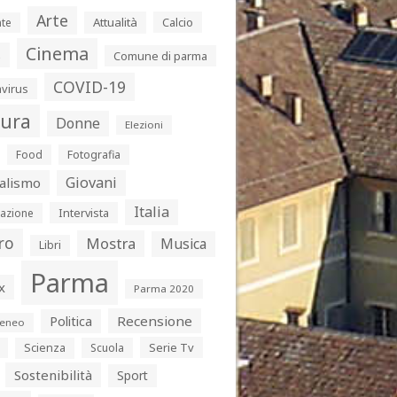
Arte
Attualità
Calcio
te
Cinema
s
Comune di parma
COVID-19
virus
tura
Donne
Elezioni
Food
Fotografia
Giovani
alismo
Italia
Intervista
azione
ro
Mostra
Musica
Libri
Parma
x
Parma 2020
Politica
Recensione
eneo
Serie Tv
Scienza
Scuola
Sostenibilità
Sport