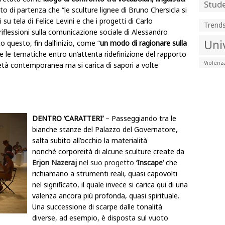
Stude
o di partenza che “le sculture lignee di Bruno Chersicla si
u tela di Felice Levini e che i progetti di Carlo
Trend
riflessioni sulla comunicazione sociale di Alessandro
Uni
o questo, fin dall’inizio, come “
un modo di ragionare sulla
te le tematiche entro un’attenta ridefinizione del rapporto
Violenz
età contemporanea ma si carica di sapori a volte
DENTRO ‘CARATTERI’
– Passeggiando tra le
bianche stanze del Palazzo del Governatore,
salta subito all’occhio la materialità
nonché corporeità di alcune sculture create da
Erjon Nazeraj
nel suo progetto
‘Inscape’
che
richiamano a strumenti reali, quasi capovolti
nel significato, il quale invece si carica qui di una
valenza ancora più profonda, quasi spirituale.
Una successione di scarpe dalle tonalità
diverse, ad esempio, è disposta sul vuoto