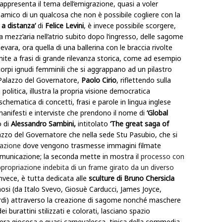
presenta il tema dell’emigrazione, quasi a voler
dinamico di un qualcosa che non è possibile cogliere con la
 a distanza’
di
Felice Levini
, è invece possibile scorgere,
i a mezz’aria nell’atrio subito dopo l’ingresso, delle sagome
vara, ora quella di una ballerina con le braccia rivolte
 unite a frasi di grande rilevanza storica, come ad esempio
 corpi ignudi femminili che si aggrappano ad un pilastro
 Palazzo del Governatore,
Paolo Cirio
, riflettendo sulla
politica, illustra la propria visione democratica
schematica di concetti, frasi e parole in lingua inglese
nifesti e interviste che prendono il nome di
‘Global
o di
Alessandro Sambini,
intitolato
‘The great saga of
lazzo del Governatore che nella sede Stu Pasubio, che si
lazione
dove vengono trasmesse immagini filmate
comunicazione; la seconda mette in mostra il
processo con
appropriazione indebita di un frame girato da un diverso
invece, è tutta dedicata alle
sculture di Bruno Chersicla
mosi (da Italo Svevo, Giosuè Carducci, James Joyce,
erdi) attraverso la creazione di sagome nonché maschere
ei burattini stilizzati e colorati, lasciano spazio
era giocosa e quasi carnevalesca, tipica della commedia