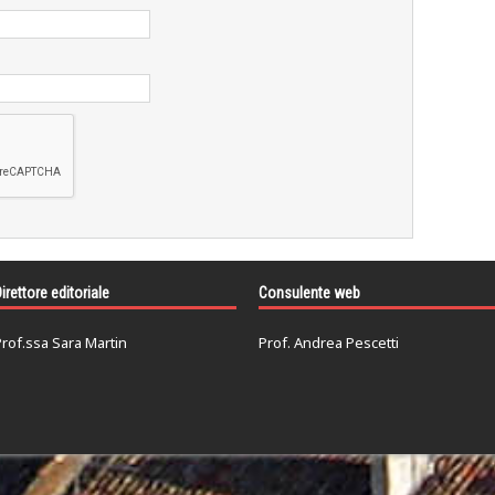
irettore editoriale
Consulente web
rof.ssa Sara Martin
Prof. Andrea Pescetti