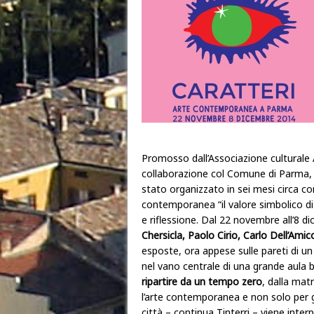
Promosso dall’Associazione culturale A
collaborazione col Comune di Parma, l
stato organizzato in sei mesi circa con i
contemporanea “il valore simbolico d
e riflessione. Dal 22 novembre all’8 d
Chersicla, Paolo Cirio, Carlo Dell’Ami
esposte, ora appese sulle pareti di u
nel vano centrale di una grande aula b
ripartire da un tempo zero
, dalla matr
l’arte contemporanea e non solo per g
città – continua Tinterri – viene inte