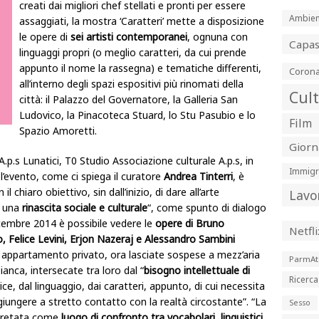
creati dai migliori chef stellati e pronti per essere
Ambien
assaggiati, la mostra ‘Caratteri’ mette a disposizione
le opere di
sei artisti contemporanei
, ognuna con
Capa
linguaggi propri (o meglio caratteri, da cui prende
appunto il nome la rassegna) e tematiche differenti,
Corona
all’interno degli spazi espositivi più rinomati della
Cul
città: il Palazzo del Governatore, la Galleria San
Ludovico, la Pinacoteca Stuard, lo Stu Pasubio e lo
Film
Spazio Amoretti.
Giorn
.p.s Lunatici, T0 Studio Associazione culturale A.p.s, in
Immigr
’evento, come ci spiega il curatore
Andrea Tinterri
, è
l chiaro obiettivo, sin dall’inizio, di dare all’arte
Lavo
i una
rinascita sociale e
culturale
“, come spunto di dialogo
icembre 2014 è possibile vedere le
opere di Bruno
Netfli
co, Felice Levini, Erjon Nazeraj e Alessandro Sambini
n appartamento privato, ora lasciate sospese a mezz’aria
ParmAt
ianca, intersecate tra loro dal “
bisogno intellettuale di
Ricerca
ice, dal linguaggio, dai caratteri, appunto, di cui necessita
iungere a stretto contatto con la realtà circostante”. “La
Sesso
rpretata come
luogo di confronto tra vocabolari, linguistici