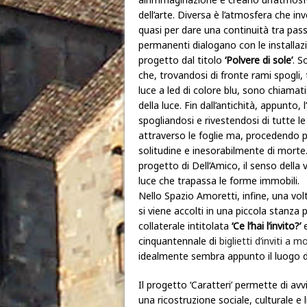
dell’arte. Diversa è l’atmosfera che in
quasi per dare una continuità tra pas
permanenti dialogano con le install
progetto dal titolo
‘Polvere di sole’
. S
che, trovandosi di fronte rami spogli, t
luce a led di colore blu, sono chiamati
della luce. Fin dall’antichità, appunto, 
spogliandosi e rivestendosi di tutte le 
attraverso le foglie ma, procedendo p
solitudine e inesorabilmente di morte. 
progetto di Dell’Amico, il senso della
luce che trapassa le forme immobili.
Nello Spazio Amoretti, infine, una vol
si viene accolti in una piccola stanza 
collaterale intitolata
‘Ce l’hai l’invito?’
e
cinquantennale di
biglietti d’inviti a 
idealmente sembra appunto il luogo da c
Il progetto ‘Caratteri’ permette di avv
una ricostruzione sociale, culturale e 