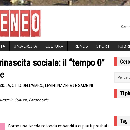
Setti
ITÀ
UNIVERSITÀ
CULTURA
TRENDS
SPORT
RUBR
inascita sociale: il “tempo 0”
Cerc
te
ICLA, CIRIO, DELL'AMICO, LEVINI, NAZERAJ E SAMBINI
Ti p
uraca
in
Cultura
,
Fotonotizie
Tag
Come una tavola rotonda imbandita di piatti prelibati