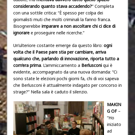
considerando quanto stava accadendo?
” Completa
con una sottile critica: “È spesso per colpa dei
giornalisti muti che molti criminali la fanno franca.
Bisognerebbe
imparare a non ascoltare chi ci dice di
ignorare
e proseguire nelle ricerche.”
Un’ulteriore costante emerge da questo libro:
ogni
volta che il Paese pare stia per cambiare, arriva
qualcuno che, parlando di innovazione, riporta tutto a
com’era prima
. L’ammiccamento a
Berlusconi
qui è
evidente, accompagnato da una nuova domanda: “Ci
sono state le elezioni pochi giorni fa, chi di voi sapeva
che Berlusconi è attualmente indagato per concorso in
strage?” Nella sala è caduto il silenzio.
MAKIN
G OF
–
“Ho
iniziato
ad