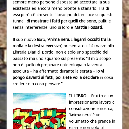
sempre meno persone disposte ad accettare la sua
esistenza ed ancora meno pronte a stanarlo. Tra di
essi però c’è chi sente il bisogno di fare luce su questi
tunnel, di
mostrare i fatti per quelli che sono
, puliti e
senza interferenze: uno di loro è
Mattia Fossati
.
Il suo nuovo libro,
‘Anima nera. I legami occulti tra la
mafia e la destra eversiva’
, presentato il 14 marzo alla
Libreria Diari di Bordo, non è solo uno specchio del
passato ma uno sguardo sul presente: “Il mio scopo
non è quello di propinare un’ideologia o la verità
assoluta – ha affermato durante la serata –
io vi
pongo davanti ai fatti, poi siete voi a decidere
in cosa
credere o a cosa pensare.”
IL LIBRO
– Frutto di un
impressionante lavoro di
consultazione e ricerca,
‘Anima nera’ è un
volumetto che prende in
esame non solo gli