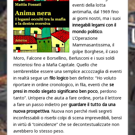
eventi della lotta
antimafia, dal 1969 fino
ai giorni nostri, ma i suoi
innegabili legami con il
mondo politico
.
L’Operazione
Mammasantissima, il
golpe Borghese, il caso
Moro, Falcone e Borsellino, Berlusconi e i suoi soldi
misteriosi fino a Mafia Capitale. Quello che
sembrerebbe essere una semplice accozzaglia di eventi
in realtà segue un
filo logico
ben definito: “Ho voluto
riportare in ordine cronologico, in fila, eventi che
se
presi in modo slegato significano ben poco
, perdono
tanto”. Un’opera che aiuta a fare ordine, porta il lettore
a fare un passo indietro per
guardare il tutto da una
nuova prospettiva
. Nuova non perché riveli segreti
inconfessabili o riserbi colpi di scena imprevedibili, bensì
in virtù di “coincidenze” che se decontestualizzate non
avrebbero lo stesso peso.