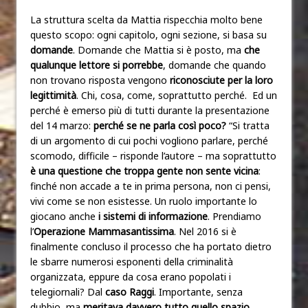
La struttura scelta da Mattia rispecchia molto bene
questo scopo: ogni capitolo, ogni sezione, si basa su
domande
. Domande che Mattia si è posto, ma
che
qualunque lettore si porrebbe
, domande che quando
non trovano risposta vengono
riconosciute per la loro
legittimità
. Chi, cosa, come, soprattutto perché. Ed un
perché è emerso più di tutti durante la presentazione
del 14 marzo:
perché se ne parla così poco?
“Si tratta
di un argomento di cui pochi vogliono parlare, perché
scomodo, difficile – risponde l’autore – ma soprattutto
è una questione che troppa gente non sente vicina
:
finché non accade a te in prima persona, non ci pensi,
vivi come se non esistesse. Un ruolo importante lo
giocano anche
i sistemi di informazione
. Prendiamo
l’
Operazione Mammasantissima
. Nel 2016 si è
finalmente concluso il processo che ha portato dietro
le sbarre numerosi esponenti della criminalità
organizzata, eppure da cosa erano popolati i
telegiornali? Dal
caso Raggi
. Importante, senza
dubbio, ma
meritava davvero tutto quello spazio