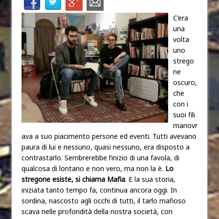
C’era
una
volta
uno
strego
ne
oscuro,
che
con i
suoi fili
manovr
ava a suo piacimento persone ed eventi. Tutti avevano
paura di lui e nessuno, quasi nessuno, era disposto a
contrastarlo. Sembrerebbe l’inizio di una favola, di
qualcosa di lontano e non vero, ma non la è.
Lo
stregone esiste, si chiama Mafia
. E la sua storia,
iniziata tanto tempo fa, continua ancora oggi. In
sordina, nascosto agli occhi di tutti, il tarlo mafioso
scava nelle profondità della nostra società, con