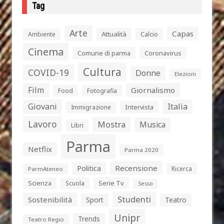
Tag
Arte
Capas
Attualità
Calcio
Ambiente
Cinema
Comune di parma
Coronavirus
Cultura
COVID-19
Donne
Elezioni
Film
Giornalismo
Food
Fotografia
Giovani
Italia
Intervista
Immigrazione
Lavoro
Mostra
Musica
Libri
Parma
Netflix
Parma 2020
Politica
Recensione
Ricerca
ParmAteneo
Serie Tv
Scienza
Scuola
Sesso
Studenti
Sostenibilità
Sport
Teatro
Unipr
Trends
Teatro Regio