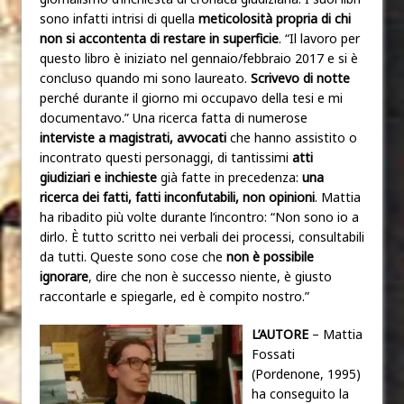
sono infatti intrisi di quella
meticolosità propria di chi
non si accontenta di restare in superficie
. “Il lavoro per
questo libro è iniziato nel gennaio/febbraio 2017 e si è
concluso quando mi sono laureato.
Scrivevo di notte
perché durante il giorno mi occupavo della tesi e mi
documentavo.” Una ricerca fatta di numerose
interviste a magistrati, avvocati
che hanno assistito o
incontrato questi personaggi, di tantissimi
atti
giudiziari e inchieste
già fatte in precedenza:
una
ricerca dei fatti, fatti inconfutabili, non opinioni
. Mattia
ha ribadito più volte durante l’incontro: “Non sono io a
dirlo. È tutto scritto nei verbali dei processi, consultabili
da tutti. Queste sono cose che
non è possibile
ignorare
, dire che non è successo niente, è giusto
raccontarle e spiegarle, ed è compito nostro.”
L’AUTORE
– Mattia
Fossati
(Pordenone, 1995)
ha conseguito la