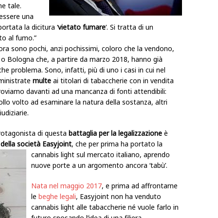
e tale.
 essere una
ortata la dicitura ‘
vietato fumare
‘. Si tratta di un
o al fumo.”
cora sono pochi, anzi pochissimi, coloro che la vendono,
o Bologna che, a partire da marzo 2018, hanno già
che problema. Sono, infatti, più di uno i casi in cui nel
ministrate
multe
ai titolari di tabaccherie con in vendita
troviamo davanti ad una mancanza di fonti attendibili:
rollo volto ad esaminare la natura della sostanza, altri
udiziarie.
rotagonista di questa
battaglia per la legalizzazione
è
 della società Easyjoint
, che per prima ha portato la
cannabis light sul mercato italiano,
aprendo
nuove porte a un argomento ancora ‘tabù’.
Nata nel maggio 2017
, e prima ad affrontarne
le
beghe legali
, Easyjoint non ha venduto
cannabis light alle tabaccherie né vuole farlo in
futuro sposando l’idea di una filiera