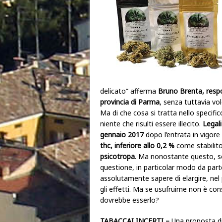
delicato” afferma
Bruno Brenta, respon
provincia di Parma
, senza tuttavia vo
Ma di che cosa si tratta nello specif
niente che risulti essere illecito.
Legal
gennaio 2017
dopo l’entrata in vigore
thc, inferiore allo 0,2 %
come stabilito
psicotropa
. Ma nonostante questo, son
questione, in particolar modo da parte
assolutamente sapere di elargire, ne
gli effetti. Ma se usufruirne non è co
dovrebbe esserlo?
TABACCAI
INCERTI –
Una proposta di 