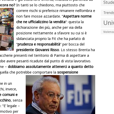
Stude
ncora no?
In tanti se lo chiedono, ma piuttosto che
correre rischi si preferisce rimanere
nell’ombra e
Trend
non fare mosse azzardate. “
Aspettare norme
Uni
che ne ufficializzino la vendita
“: questa la
dichiarazione dei più, anche per via della
Violenz
posizione nettamente a sfavore su cui si è
sbilanciata proprio la Fit che ha parlato di
“
prudenza e responsabilità
” per bocca del
presidente Giovanni Risso
. Lo stesso Brenta ha
ccherie presenti nel territorio di Parma di aspettare a
e avere pesanti ricadute dal punto di vista lavorativo.
ene –
dobbiamo assolutamente attenerci a quanto detto
quella che potrebbe comportare la
sospensione
he in un
hi, invece,
rie comuni e
acchino
, senza
 “E’ legale –
n motivo per