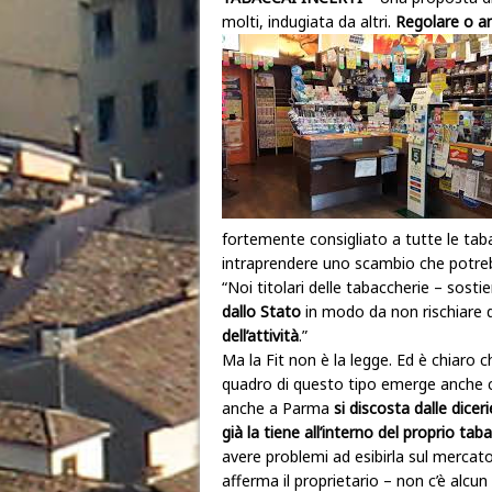
molti, indugiata da altri.
Regolare o a
fortemente consigliato a tutte le taba
intraprendere uno scambio che potrebb
“Noi titolari delle tabaccherie – sosti
dallo Stato
in modo da non rischiare 
dell’attività
.”
Ma la Fit non è la legge. Ed è chiaro c
quadro di questo tipo emerge anche c
anche a Parma
si discosta dalle dice
già la tiene all’interno del proprio tab
avere problemi ad esibirla sul mercato:
afferma il proprietario – non c’è alcu