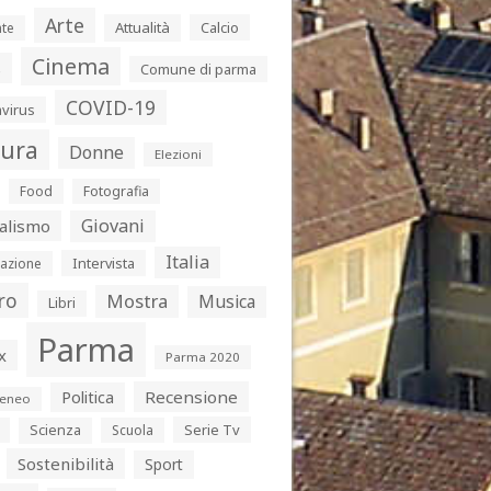
Arte
Attualità
Calcio
te
Cinema
s
Comune di parma
COVID-19
virus
tura
Donne
Elezioni
Food
Fotografia
Giovani
alismo
Italia
Intervista
azione
ro
Mostra
Musica
Libri
Parma
x
Parma 2020
Politica
Recensione
eneo
Serie Tv
Scienza
Scuola
Sostenibilità
Sport