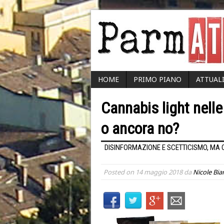
HOME
PRIMO PIANO
ATTUAL
Cannabis light nell
o ancora no?
DISINFORMAZIONE E SCETTICISMO, MA Q
Posted on
14 maggio 2018
da
Nicole Bia