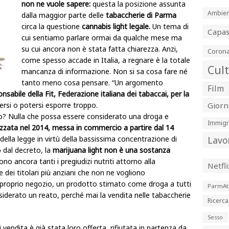
non ne vuole sapere:
questa la posizione assunta
Ambien
dalla maggior parte delle
tabaccherie di Parma
circa la questione
cannabis light legale.
Un tema di
Capa
cui sentiamo parlare ormai da qualche mese ma
su cui ancora non è stata fatta chiarezza. Anzi,
Corona
come spesso accade in Italia, a regnare è la totale
Cul
mancanza di informazione. Non si sa cosa fare né
tanto meno cosa pensare. “Un argomento
Film
sabile della Fit, Federazione italiana dei tabaccai, per la
lersi o potersi esporre troppo.
Giorn
ico? Nulla che possa essere considerato una droga e
Immigr
izzata nel 2014, messa in commercio a partire dal 14
 della legge in virtù della bassissima concentrazione di
Lavo
 dal decreto, la
marijuana light
non è una sostanza
o ancora tanti i pregiudizi nutriti attorno alla
Netfli
 dei titolari più anziani che non ne vogliono
l proprio negozio, un prodotto stimato come droga a tutti
ParmAt
nsiderato un reato, perché mai la vendita nelle tabaccherie
Ricerca
Sesso
vendita è già stata loro offerta, rifiutata in partenza da