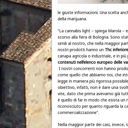
le giuste informazioni. Una scelta anch
della marijuana.
“La cannabis light – spiega Marola – 
scorso alla fiera di Bologna. Sono stat
simili al nostro, che nella maggior pa
nostri prodotti hanno un
Thc inferior
canapa agricola o industriale, e in più
contenuti nell’elenco europeo delle vari
I nostri concorrenti non hanno prodott
come quello che abbiamo noi, che int
legge in maniera più rigorosa possibile
obiettivo, infatti, non è dare una svol
vite, dato che prima avevamo già tutt
è quello di far in modo che esista un
riconosciuto per quanto riguarda la c
commercializzazione”.
Nella maggior parte dei casi, invece, s