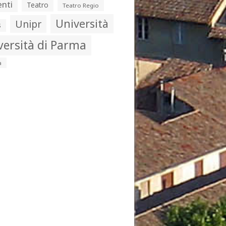
nti
Teatro
Teatro Regio
Università
Unipr
s
versità di Parma
a