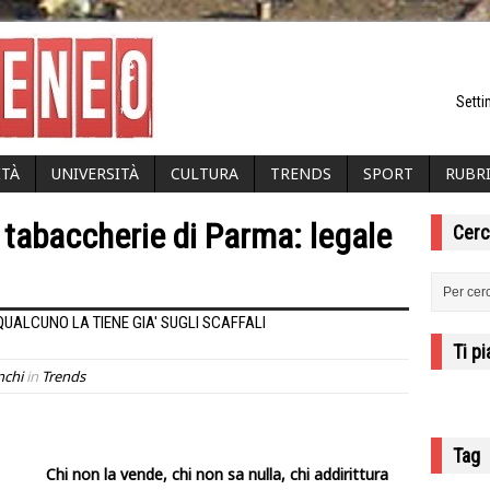
Setti
ITÀ
UNIVERSITÀ
CULTURA
TRENDS
SPORT
RUBR
e tabaccherie di Parma: legale
Cerc
UALCUNO LA TIENE GIA' SUGLI SCAFFALI
Ti p
nchi
in
Trends
Tag
Chi non la vende, chi non sa nulla, chi addirittura