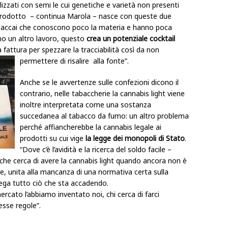
lizzati con semi le cui genetiche e varietà non presenti
 il prodotto – continua Marola – nasce con queste due
baccai che conoscono poco la materia e hanno poca
no un altro lavoro, questo
crea un potenziale cocktail
fa fattura per spezzare la tracciabilità così da non
permettere di risalire alla fonte”.
Anche se le avvertenze sulle confezioni dicono il
contrario, nelle tabaccherie la cannabis light viene
inoltre interpretata come una sostanza
succedanea al tabacco da fumo: un altro problema
perché affiancherebbe la cannabis legale ai
prodotti su cui vige
la legge dei monopoli di Stato
.
“Dove c’è l’avidità e la ricerca del soldo facile –
 che cerca di avere la cannabis light quando ancora non è
e, unita alla mancanza di una normativa certa sulla
iega tutto ciò che sta accadendo.
rcato l’abbiamo inventato noi, chi cerca di farci
esse regole”.