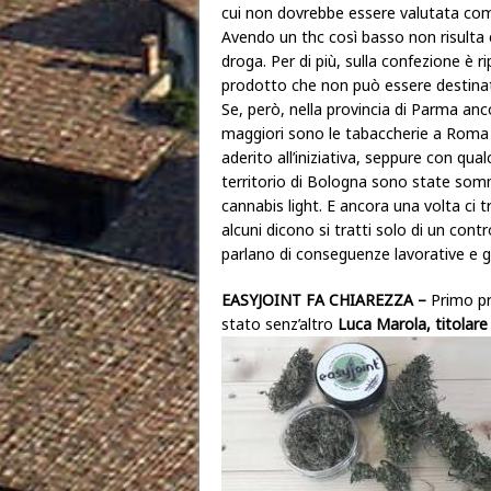
cui non dovrebbe essere valutata com
Avendo un thc così basso non risulta
droga. Per di più, sulla confezione è rip
prodotto che non può essere destinat
Se, però, nella provincia di Parma an
maggiori sono le tabaccherie a Roma 
aderito all’iniziativa, seppure con qual
territorio di Bologna sono state som
cannabis light. E ancora una volta ci 
alcuni dicono si tratti solo di un cont
parlano di conseguenze lavorative e gi
EASYJOINT FA CHIAREZZA –
Primo p
stato senz’altro
Luca Marola, titolare