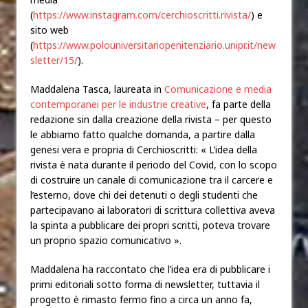
(
https://www.instagram.com/cerchioscritti.rivista/
) e
sito web
(
https://www.polouniversitariopenitenziario.unipr.it/new
sletter/15/
).
Maddalena Tasca, laureata in
Comunicazione e media
contemporanei per le industrie creative
, fa parte della
redazione sin dalla creazione della rivista – per questo
le abbiamo fatto qualche domanda, a partire dalla
genesi vera e propria di Cerchioscritti: « L’idea della
rivista è nata durante il periodo del Covid, con lo scopo
di costruire un canale di comunicazione tra il carcere e
l’esterno, dove chi dei detenuti o degli studenti che
partecipavano ai laboratori di scrittura collettiva aveva
la spinta a pubblicare dei propri scritti, poteva trovare
un proprio spazio comunicativo ».
Maddalena ha raccontato che l’idea era di pubblicare i
primi editoriali sotto forma di newsletter, tuttavia il
progetto è rimasto fermo fino a circa un anno fa,