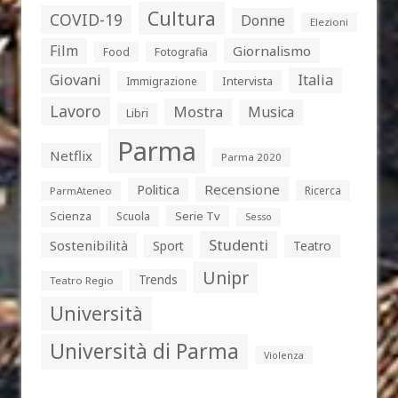
Cultura
COVID-19
Donne
Elezioni
Film
Giornalismo
Food
Fotografia
Giovani
Italia
Intervista
Immigrazione
Lavoro
Mostra
Musica
Libri
Parma
Netflix
Parma 2020
Politica
Recensione
Ricerca
ParmAteneo
Serie Tv
Scienza
Scuola
Sesso
Studenti
Sostenibilità
Sport
Teatro
Unipr
Trends
Teatro Regio
Università
Università di Parma
Violenza