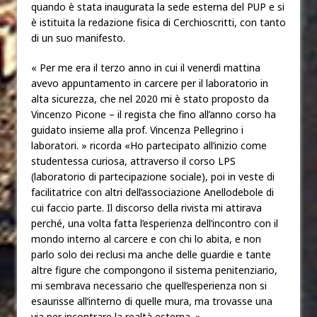
quando è stata inaugurata la sede esterna del PUP e si
è istituita la redazione fisica di Cerchioscritti, con tanto
di un suo manifesto.
« Per me era il terzo anno in cui il venerdì mattina
avevo appuntamento in carcere per il laboratorio in
alta sicurezza, che nel 2020 mi è stato proposto da
Vincenzo Picone – il regista che fino all’anno corso ha
guidato insieme alla prof. Vincenza Pellegrino i
laboratori. » ricorda «Ho partecipato all’inizio come
studentessa curiosa, attraverso il corso LPS
(laboratorio di partecipazione sociale), poi in veste di
facilitatrice con altri dell’associazione Anellodebole di
cui faccio parte. Il discorso della rivista mi attirava
perché, una volta fatta l’esperienza dell’incontro con il
mondo interno al carcere e con chi lo abita, e non
parlo solo dei reclusi ma anche delle guardie e tante
altre figure che compongono il sistema penitenziario,
mi sembrava necessario che quell’esperienza non si
esaurisse all’interno di quelle mura, ma trovasse una
via per incontrare la realtà esterna. »