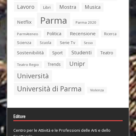
Lavoro
Mostra
Musica
Libri
Parma
Netflix
Parma 2020
Politica
Recensione
Ricerca
ParmAteneo
Serie Tv
Scienza
Scuola
Sesso
Studenti
Sostenibilità
Sport
Teatro
Unipr
Trends
Teatro Regio
Università
Università di Parma
Violenza
Editore
Centro per le Attività e le Professioni delle Arti e dello