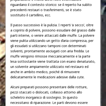
riguardano il contesto storico: se il reperto ha subìto
precedenti restauri o trasferimenti, se è stato
sostituito il cartellino, ecc.
Il passo successivo è la pulizia. I reperti ‘a secco’, oltre
a coprirsi di polvere, possono essudare del grasso dalle
parti interne, o venire attaccati dalle muffe. La polvere
viene pulita utilizzando un getto d’aria compressa, per
gli essudati si utilizzano tamponi con determinati
solventi, prontamente asciugati con aria fredda. Le
muffe vengono rimosse meccanicamente e la parte
lesa sottostante viene trattata con esano denaturato,
un solvente ampiamente utilizzato nel restauro ed
anche in ambito medico, poiché di rimuovere
delicatamente le medicazioni adesive dalla cute.
Alcuni preparati possono presentare delle rotture,
pezzi staccati o dislocati, collasso attorno allo
scheletro inorganico di sostegno. In questo
necessitano di riparazione. Le parti devono essere