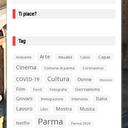
Ti piace?
Tag
Arte
Capas
Attualità
Calcio
Ambiente
Cinema
Comune di parma
Coronavirus
Cultura
COVID-19
Donne
Elezioni
Film
Giornalismo
Food
Fotografia
Giovani
Italia
Intervista
Immigrazione
Lavoro
Mostra
Musica
Libri
Parma
Netflix
Parma 2020