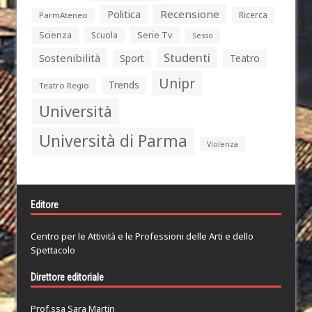
Politica
Recensione
Ricerca
ParmAteneo
Serie Tv
Scienza
Scuola
Sesso
Studenti
Sostenibilità
Sport
Teatro
Unipr
Trends
Teatro Regio
Università
Università di Parma
Violenza
Editore
Centro per le Attività e le Professioni delle Arti e dello
Spettacolo
Direttore editoriale
Prof.ssa Sara Martin