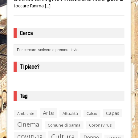
toccare l’anima
[...]
Cerca
Ti piace?
Tag
Arte
Capas
Attualità
Calcio
Ambiente
Cinema
Comune di parma
Coronavirus
Cultura
COVID-19
Donne
Elezioni