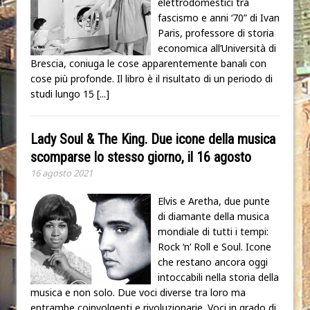
elettrodomestici tra
fascismo e anni ‘70” di Ivan
Paris, professore di storia
economica all’Università di
Brescia, coniuga le cose apparentemente banali con
cose più profonde. Il libro è il risultato di un periodo di
studi lungo 15
[...]
Lady Soul & The King. Due icone della musica
scomparse lo stesso giorno, il 16 agosto
16 agosto 2021
Elvis e Aretha, due punte
di diamante della musica
mondiale di tutti i tempi:
Rock ‘n’ Roll e Soul. Icone
che restano ancora oggi
intoccabili nella storia della
musica e non solo. Due voci diverse tra loro ma
entrambe coinvolgenti e rivoluzionarie. Voci in grado di