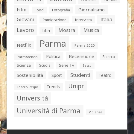
Film
Giornalismo
Food
Fotografia
Giovani
Italia
Intervista
Immigrazione
Lavoro
Mostra
Musica
Libri
Parma
Netflix
Parma 2020
Politica
Recensione
Ricerca
ParmAteneo
Serie Tv
Scienza
Scuola
Sesso
Studenti
Sostenibilità
Sport
Teatro
Unipr
Trends
Teatro Regio
Università
Università di Parma
Violenza