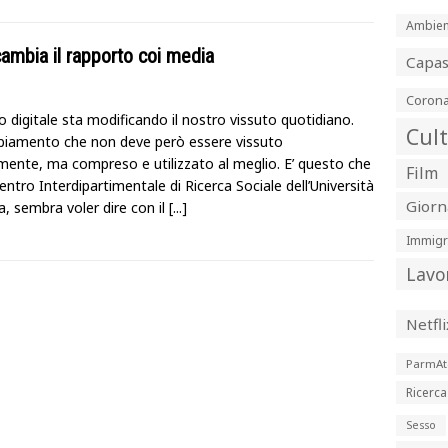
Ambien
ambia il rapporto coi media
Capa
Corona
 digitale sta modificando il nostro vissuto quotidiano.
Cul
iamento che non deve però essere vissuto
mente, ma compreso e utilizzato al meglio. E’ questo che
Film
 Centro Interdipartimentale di Ricerca Sociale dell’Università
Giorn
, sembra voler dire con il
[...]
Immigr
Lavo
Netfli
ParmAt
Ricerca
Sesso