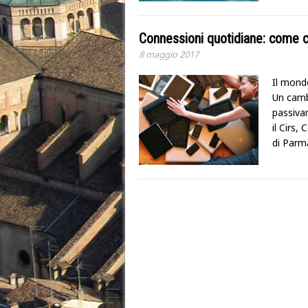
Connessioni quotidiane: come c
8 maggio 2017
Il mondo
Un camb
passiva
il Cirs,
di Parma