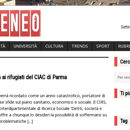
Setti
ITÀ
UNIVERSITÀ
CULTURA
TRENDS
SPORT
RUBR
Cerc
 ai rifugiati del CIAC di Parma
Ti p
 verrà ricordato come un anno catastrofico, portatore di
 sfide sul piano sanitario, economico e sociale. Il CIRS,
nterdipartimentale di Ricerca Sociale ‘Diritti, società e
, offre a chiunque lo desideri la possibilità di soffermarsi su
Tag
problematiche
[...]