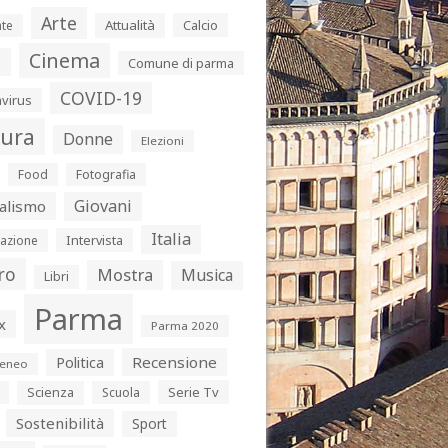
Arte
Attualità
Calcio
te
Cinema
s
Comune di parma
COVID-19
virus
tura
Donne
Elezioni
Food
Fotografia
Giovani
alismo
Italia
Intervista
azione
ro
Mostra
Musica
Libri
Parma
x
Parma 2020
Politica
Recensione
eneo
Serie Tv
Scienza
Scuola
Sostenibilità
Sport