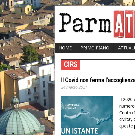
HOME
PRIMO PIANO
ATTUAL
CIRS
Il Covid non ferma l’accoglienza
24 marzo 2021
Il 2020
numerose
Centro I
civiltà’
queste 