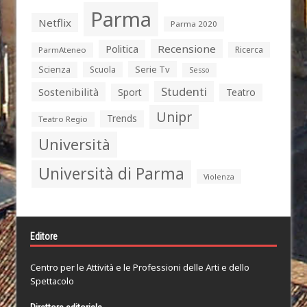
Parma
Netflix
Parma 2020
Politica
Recensione
Ricerca
ParmAteneo
Serie Tv
Scienza
Scuola
Sesso
Studenti
Sostenibilità
Sport
Teatro
Unipr
Trends
Teatro Regio
Università
Università di Parma
Violenza
Editore
Centro per le Attività e le Professioni delle Arti e dello
Spettacolo