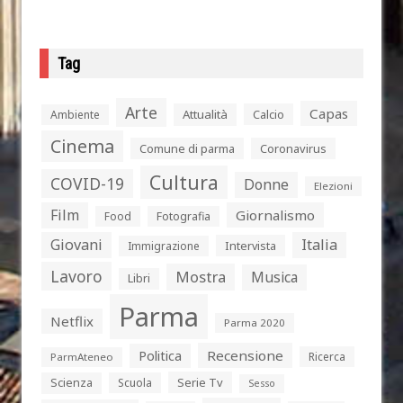
Tag
Arte
Capas
Attualità
Calcio
Ambiente
Cinema
Comune di parma
Coronavirus
Cultura
COVID-19
Donne
Elezioni
Film
Giornalismo
Food
Fotografia
Giovani
Italia
Intervista
Immigrazione
Lavoro
Mostra
Musica
Libri
Parma
Netflix
Parma 2020
Politica
Recensione
Ricerca
ParmAteneo
Serie Tv
Scienza
Scuola
Sesso