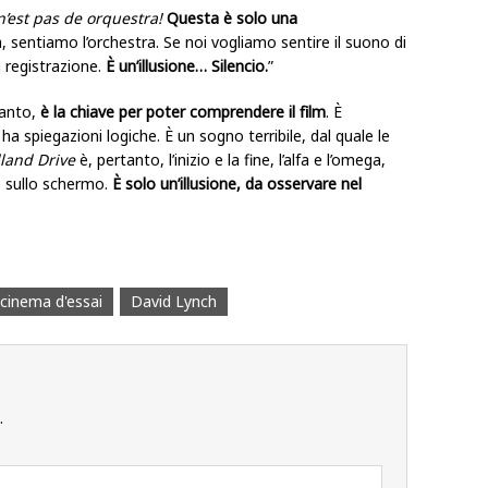
 n’est pas de orquestra!
Questa è solo una
, sentiamo l’orchestra. Se noi vogliamo sentire il suono di
 registrazione.
È un’illusione… Silencio.
”
tanto,
è la chiave per poter comprendere il film
. È
a spiegazioni logiche. È un sogno terribile, dal quale le
land Drive
è, pertanto, l’inizio e la fine, l’alfa e l’omega,
e sullo schermo.
È solo un’illusione, da osservare nel
cinema d'essai
David Lynch
.