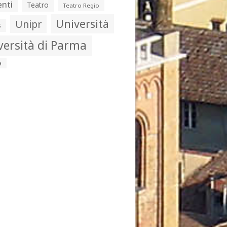
nti
Teatro
Teatro Regio
Università
Unipr
s
versità di Parma
a