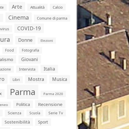
Arte
Attualità
Calcio
te
Cinema
s
Comune di parma
COVID-19
virus
tura
Donne
Elezioni
Food
Fotografia
Giovani
alismo
Italia
Intervista
azione
ro
Mostra
Musica
Libri
Parma
x
Parma 2020
Politica
Recensione
eneo
Serie Tv
Scienza
Scuola
Sostenibilità
Sport