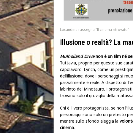
Locandina rassegna “Il cinema ritrovato”
Illusione o realtà? La ma
Mulholland Drive
non è un film né se
Tuttavia, proprio per queste sue carat
capolavoro. Lynch, come un prestigiat
dell’illusione
, dove i personaggi si muo
parzialmente è reale. A dispetto di Tes
labirinto del Minotauro, i protagonisti
trovano solo il groviglio della matass
Chi è il vero protagonista, se non l’ill
personaggi sono solo un pretesto pe
mentre sullo sfondo aleggia la
volontà
cinema
.