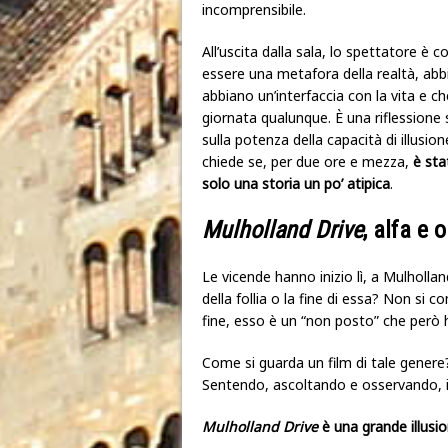
incomprensibile.
All’uscita dalla sala, lo spettatore è c
essere una metafora della realtà, abbi
abbiano un’interfaccia con la vita e 
giornata qualunque. È una riflessione
sulla potenza della capacità di illusio
chiede se, per due ore e mezza,
è sta
solo una storia un po’ atipica
.
Mulholland Drive
, alfa e
Le vicende hanno inizio lì, a Mulhollan
della follia o la fine di essa? Non si 
fine, esso è un “non posto” che però h
Come si guarda un film di tale genere
Sentendo, ascoltando e osservando, in
Mulholland Drive
è una grande illusio