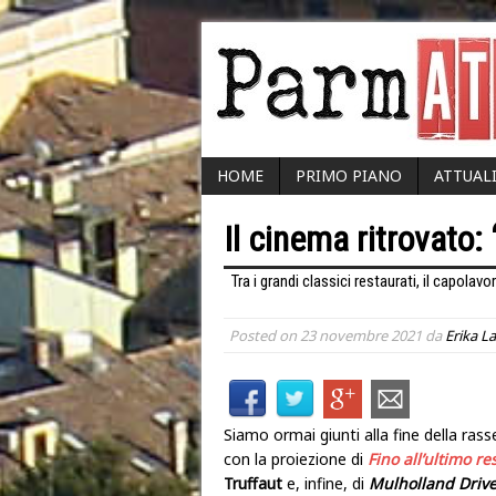
HOME
PRIMO PIANO
ATTUAL
Il cinema ritrovato:
Tra i grandi classici restaurati, il capola
Posted on
23 novembre 2021
da
Erika L
Siamo ormai giunti alla fine della ras
con la proiezione di
Fino all’ultimo re
Truffaut
e, infine, di
Mulholland Driv