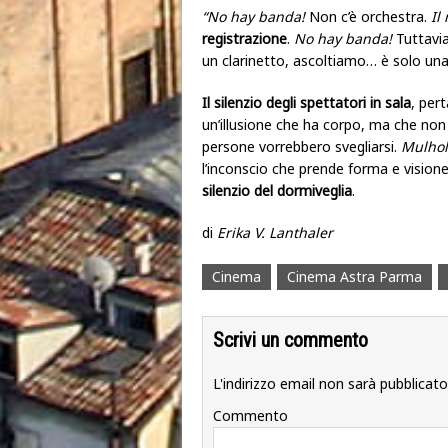
“No hay banda!
Non c’è orchestra.
Il
registrazione
.
No hay banda!
Tuttavia
un clarinetto, ascoltiamo… è solo una
Il silenzio degli spettatori in sala
, per
un’illusione che ha corpo, ma che non h
persone vorrebbero svegliarsi.
Mulhol
l’inconscio che prende forma e vision
silenzio del dormiveglia
.
di
Erika V. Lanthaler
Cinema
Cinema Astra Parma
Scrivi un commento
L'indirizzo email non sarà pubblicato
Commento