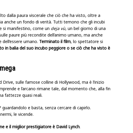
olto dalla paura viscerale che ciò che ha visto, oltre a
a anche un fondo di verità. Tutti temono che gli incubi
che si manifestino, come un
deja vù
, un bel giorno di una
 sulle paure più recondite dell’animo umano, ma anche
ne dell’essere umano.
Terminato il film
, lo spettatore si
to in balia del suo incubo peggiore o se ciò che ha visto è
 omega
d Drive, sulle famose colline di Hollywood, ma è l’inizio
comprende e l’arcano rimane tale, dal momento che, alla fin
a fattezze quasi reali.
? guardandolo e basta, senza cercare di capirlo.
ermi, le vicende.
ne e il miglior prestigiatore è David Lynch
.