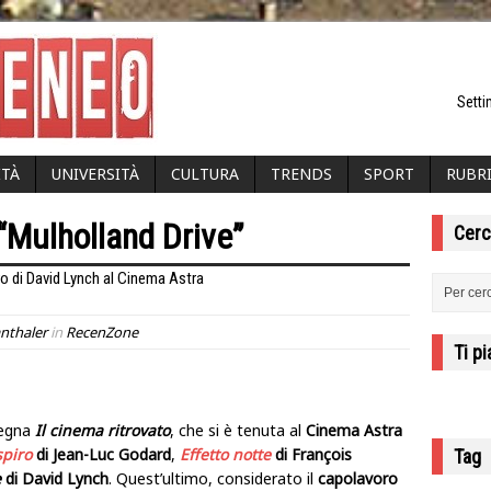
Setti
ITÀ
UNIVERSITÀ
CULTURA
TRENDS
SPORT
RUBR
 “Mulholland Drive”
Cerc
voro di David Lynch al Cinema Astra
anthaler
in
RecenZone
Ti p
segna
Il cinema ritrovato
, che si è tenuta al
Cinema Astra
spiro
di Jean-Luc Godard
,
Effetto notte
di François
Tag
e
di David Lynch
. Quest’ultimo, considerato il
capolavoro