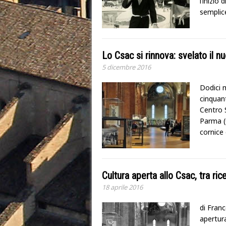
l’inizio
semplic
Lo Csac si rinnova: svelato il 
5 dicembre 2016
Dodici m
cinquant
Centro S
Parma (
cornice 
Cultura aperta allo Csac, tra ri
18 aprile 2016
di Fran
apertura