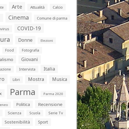
Arte
Attualità
Calcio
te
Cinema
s
Comune di parma
COVID-19
virus
tura
Donne
Elezioni
Food
Fotografia
Giovani
alismo
Italia
Intervista
azione
ro
Mostra
Musica
Libri
Parma
x
Parma 2020
Politica
Recensione
eneo
Serie Tv
Scienza
Scuola
Sostenibilità
Sport