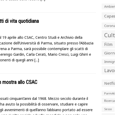
Ambien
Capa
ti di vita quotidiana
Corona
Cul
l 19 aprile allo CSAC, Centro Studi e Archivio della
zione dell’Università di Parma, situato presso l’Abbazia
Film
rena a Parma, sarà possibile contemplare gli scatti di
Giorn
erengo Gardin, Carla Cerati, Mario Cresci, Luigi Ghirri e
ponenti di quegli anni
[...]
Immigr
Lavo
in mostra allo CSAC
Netfli
ParmAt
ssati cinquant’anni dal 1968. Mezzo secolo durante il
Ricerca
 ha avuto la possibilità di osservare, studiare e capire
li avvenimenti di quell’anno l’abbiano portato ad essere
Sesso