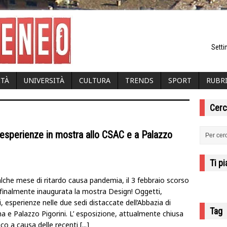
Setti
ITÀ
UNIVERSITÀ
CULTURA
TRENDS
SPORT
RUBR
Cerc
 esperienze in mostra allo CSAC e a Palazzo
Ti p
lche mese di ritardo causa pandemia, il 3 febbraio scorso
 finalmente inaugurata la mostra Design! Oggetti,
, esperienze nelle due sedi distaccate dell’Abbazia di
Tag
a e Palazzo Pigorini. L’ esposizione, attualmente chiusa
ico a causa delle recenti
[...]