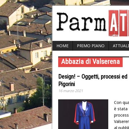
HOME
PRIMO PIANO
ATTUAL
Abbazia di Valserena
Design! – Oggetti, processi ed
Pigorini
16 marzo 2021
Con qua
è stata
processi
Valseren
al pubbl