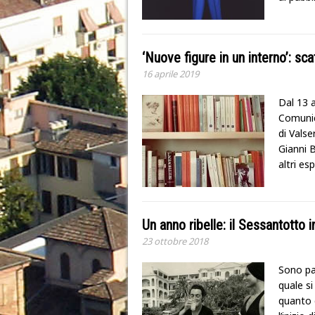
‘Nuove figure in un interno’: scat
16 aprile 2019
Dal 13 a
Comunica
di Valse
Gianni B
altri es
Un anno ribelle: il Sessantotto 
23 ottobre 2018
Sono pa
quale si
quanto g