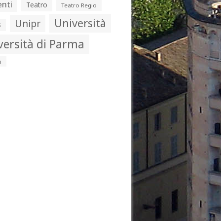
nti
Teatro
Teatro Regio
Università
Unipr
s
versità di Parma
a