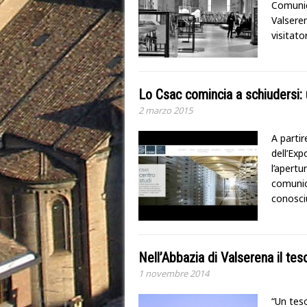
Comunic
Valsere
visitato
Lo Csac comincia a schiudersi: u
2 marzo 2015
A partir
dell’Exp
l’apertu
comunica
conosci
Nell’Abbazia di Valserena il tes
1 novembre 2014
“Un teso