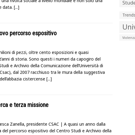
 di una rivolta sociale a livello mondiale e non solo una
Stude
e data.
[...]
Trend
Uni
nuovo percorso espositivo
Violenz
ilioni di pezzi, oltre cento esposizioni e quasi
’anni di storia. Sono questi i numeri da capogiro del
tudi e Archivio della Comunicazione dell’Università di
Csac), dal 2007 racchiuso tra le mura della suggestiva
dell’abbazia cistercense
[...]
cerca e terza missione
cesca Zanella, presidente CSAC | A quasi un anno dalla
 del percorso espositivo del Centro Studi e Archivio della