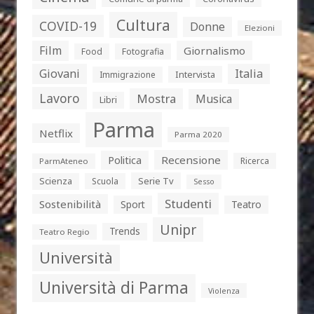
Cultura
COVID-19
Donne
Elezioni
Film
Giornalismo
Food
Fotografia
Giovani
Italia
Intervista
Immigrazione
Lavoro
Mostra
Musica
Libri
Parma
Netflix
Parma 2020
Politica
Recensione
Ricerca
ParmAteneo
Serie Tv
Scienza
Scuola
Sesso
Studenti
Sostenibilità
Sport
Teatro
Unipr
Trends
Teatro Regio
Università
Università di Parma
Violenza