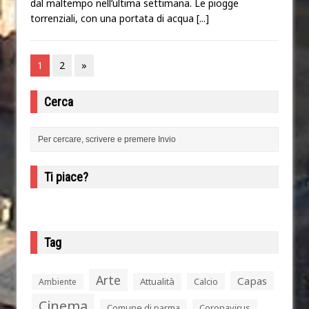
dal maltempo nell’ultima settimana. Le piogge
torrenziali, con una portata di acqua
[...]
1
2
»
Cerca
Ti piace?
Tag
Arte
Capas
Attualità
Calcio
Ambiente
Cinema
Comune di parma
Coronavirus