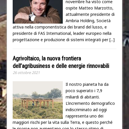
novembre ha visto come
ospite Matteo Marzotto,
attualmente presidente di
Ambria Holding, Società
attiva nella componentistica dei brand del lusso, e
presidente di FAS International, leader europeo nella
progettazione e produzione di sistemi integrati per
[...]
Agrivoltaico, la nuova frontiera
dell’agribusiness e delle energie rinnovabili
26 ottobre 2021
Il nostro pianeta ha da
poco superato i 7,9
miliardi di abitanti.
L’incremento demografico
indiscriminato ad oggi
rappresenta uno dei
maggiori rischi per la vita sulla Terra, e questo perché
le risorse non aumentano con lo stesso ritmo di