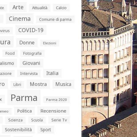
Arte
Attualità
Calcio
te
Cinema
s
Comune di parma
COVID-19
virus
tura
Donne
Elezioni
Food
Fotografia
Giovani
alismo
Italia
Intervista
azione
ro
Mostra
Musica
Libri
Parma
x
Parma 2020
Politica
Recensione
eneo
Serie Tv
Scienza
Scuola
Sostenibilità
Sport