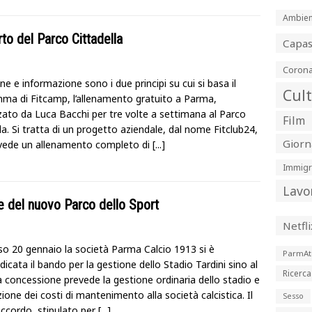
Ambien
rto del Parco Cittadella
Capa
Corona
ne e informazione sono i due principi su cui si basa il
Cul
ma di Fitcamp, l’allenamento gratuito a Parma,
zato da Luca Bacchi per tre volte a settimana al Parco
Film
la. Si tratta di un progetto aziendale, dal nome Fitclub24,
Giorn
vede un allenamento completo di
[...]
Immigr
Lavo
ore del nuovo Parco dello Sport
Netfli
so 20 gennaio la società Parma Calcio 1913 si è
ParmAt
udicata il bando per la gestione dello Stadio Tardini sino al
Ricerca
a concessione prevede la gestione ordinaria dello stadio e
uzione dei costi di mantenimento alla società calcistica. Il
Sesso
ccordo, stipulato per
[...]