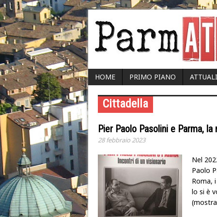
HOME
PRIMO PIANO
ATTUAL
Cittadella
Pier Paolo Pasolini e Parma, l
28 febbraio 2023
Nel 2022
Paolo P
Roma, i 
lo si è 
(mostra