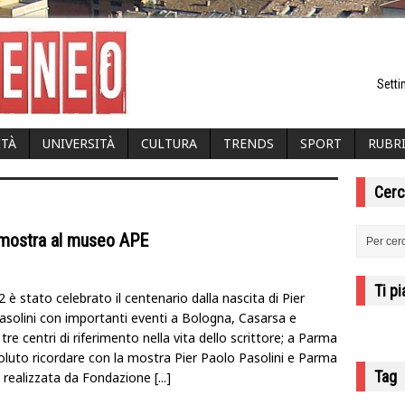
Setti
ITÀ
UNIVERSITÀ
CULTURA
TRENDS
SPORT
RUBR
Cerc
a mostra al museo APE
Ti p
 è stato celebrato il centenario dalla nascita di Pier
asolini con importanti eventi a Bologna, Casarsa e
tre centri di riferimento nella vita dello scrittore; a Parma
voluto ricordare con la mostra Pier Paolo Pasolini e Parma
Tag
 realizzata da Fondazione
[...]