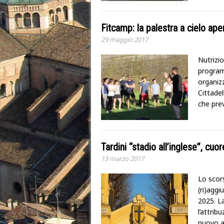
Fitcamp: la palestra a cielo ape
29 maggio 2017
Nutrizio
program
organiz
Cittadel
che pre
Tardini “stadio all’inglese”, cu
13 marzo 2017
Lo scor
(ri)aggi
2025. L
l’attrib
nuovo a