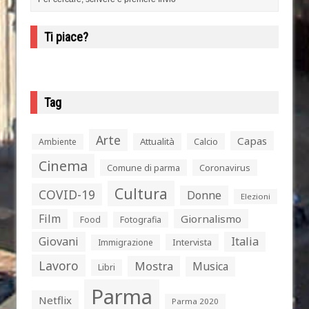
Ti piace?
Tag
Arte
Capas
Attualità
Calcio
Ambiente
Cinema
Comune di parma
Coronavirus
Cultura
COVID-19
Donne
Elezioni
Film
Giornalismo
Food
Fotografia
Giovani
Italia
Intervista
Immigrazione
Lavoro
Mostra
Musica
Libri
Parma
Netflix
Parma 2020