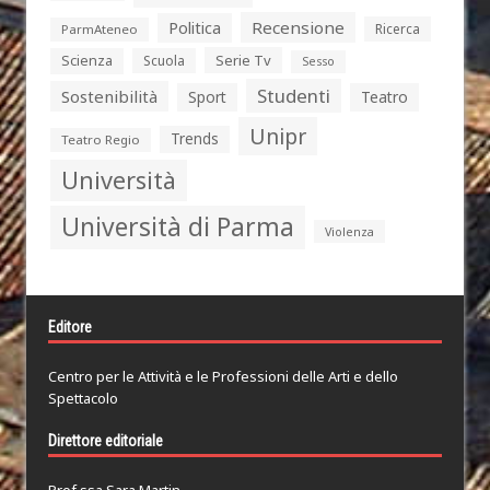
Politica
Recensione
Ricerca
ParmAteneo
Serie Tv
Scienza
Scuola
Sesso
Studenti
Sostenibilità
Sport
Teatro
Unipr
Trends
Teatro Regio
Università
Università di Parma
Violenza
Editore
Centro per le Attività e le Professioni delle Arti e dello
Spettacolo
Direttore editoriale
Prof.ssa Sara Martin