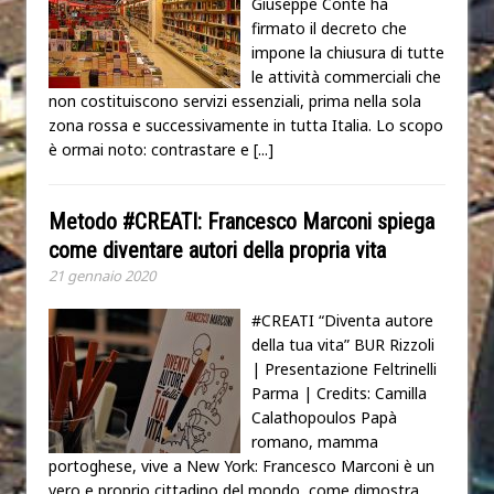
Giuseppe Conte ha
firmato il decreto che
impone la chiusura di tutte
le attività commerciali che
non costituiscono servizi essenziali, prima nella sola
zona rossa e successivamente in tutta Italia. Lo scopo
è ormai noto: contrastare e
[...]
Metodo #CREATI: Francesco Marconi spiega
come diventare autori della propria vita
21 gennaio 2020
#CREATI “Diventa autore
della tua vita” BUR Rizzoli
| Presentazione Feltrinelli
Parma | Credits: Camilla
Calathopoulos Papà
romano, mamma
portoghese, vive a New York: Francesco Marconi è un
vero e proprio cittadino del mondo, come dimostra