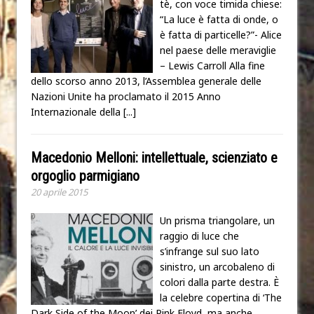
tè, con voce timida chiese:
“La luce è fatta di onde, o
è fatta di particelle?”- Alice
nel paese delle meraviglie
– Lewis Carroll Alla fine
dello scorso anno 2013, l’Assemblea generale delle
Nazioni Unite ha proclamato il 2015 Anno
Internazionale della
[...]
Macedonio Melloni: intellettuale, scienziato e
orgoglio parmigiano
20 aprile 2015
Un prisma triangolare, un
raggio di luce che
s’infrange sul suo lato
sinistro, un arcobaleno di
colori dalla parte destra. È
la celebre copertina di ‘The
Dark Side of the Moon’ dei Pink Floyd, ma anche