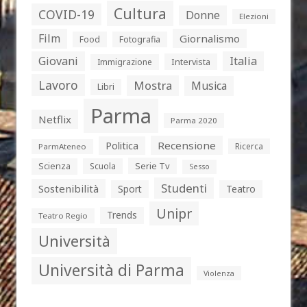
Cultura
COVID-19
Donne
Elezioni
Film
Giornalismo
Food
Fotografia
Giovani
Italia
Intervista
Immigrazione
Lavoro
Mostra
Musica
Libri
Parma
Netflix
Parma 2020
Politica
Recensione
Ricerca
ParmAteneo
Serie Tv
Scienza
Scuola
Sesso
Studenti
Sostenibilità
Sport
Teatro
Unipr
Trends
Teatro Regio
Università
Università di Parma
Violenza