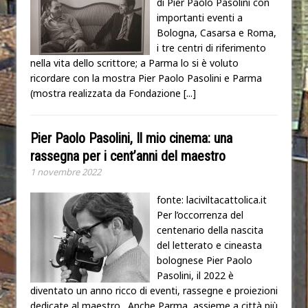
di Pier Paolo Pasolini con
importanti eventi a
Bologna, Casarsa e Roma,
i tre centri di riferimento
nella vita dello scrittore; a Parma lo si è voluto
ricordare con la mostra Pier Paolo Pasolini e Parma
(mostra realizzata da Fondazione
[...]
Pier Paolo Pasolini, Il mio cinema: una
rassegna per i cent’anni del maestro
1 novembre 2022
fonte: laciviltacattolica.it
Per l’occorrenza del
centenario della nascita
del letterato e cineasta
bolognese Pier Paolo
Pasolini, il 2022 è
diventato un anno ricco di eventi, rassegne e proiezioni
dedicate al maestro. Anche Parma, assieme a città più