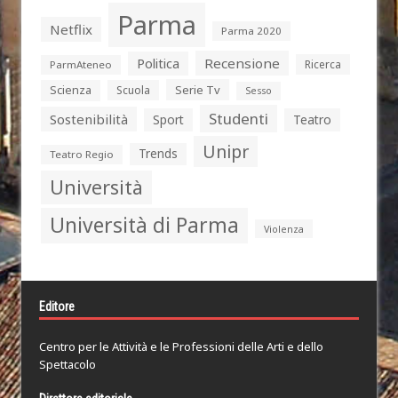
Parma
Netflix
Parma 2020
Politica
Recensione
Ricerca
ParmAteneo
Serie Tv
Scienza
Scuola
Sesso
Studenti
Sostenibilità
Sport
Teatro
Unipr
Trends
Teatro Regio
Università
Università di Parma
Violenza
Editore
Centro per le Attività e le Professioni delle Arti e dello
Spettacolo