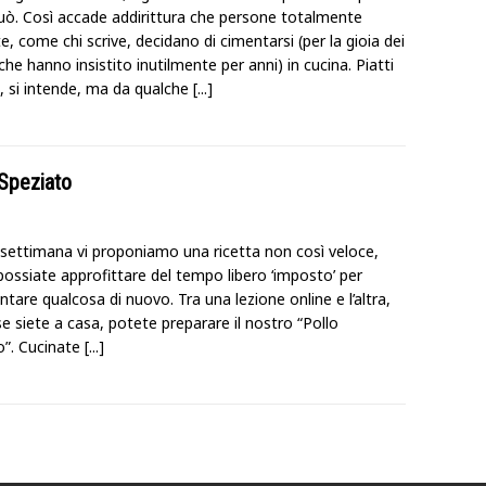
ò. Così accade addirittura che persone totalmente
e, come chi scrive, decidano di cimentarsi (per la gioia dei
che hanno insistito inutilmente per anni) in cucina. Piatti
i, si intende, ma da qualche
[...]
 Speziato
settimana vi proponiamo una ricetta non così veloce,
possiate approfittare del tempo libero ‘imposto’ per
tare qualcosa di nuovo. Tra una lezione online e l’altra,
 se siete a casa, potete preparare il nostro “Pollo
o”. Cucinate
[...]