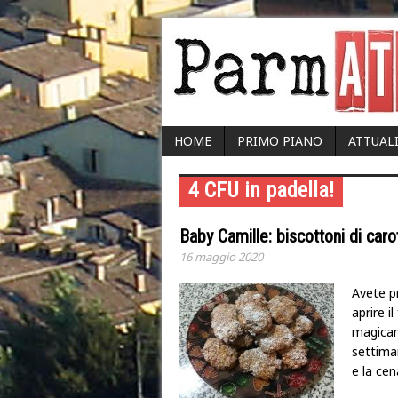
HOME
PRIMO PIANO
ATTUAL
4 CFU in padella!
Baby Camille: biscottoni di caro
16 maggio 2020
Avete p
aprire i
magicam
settiman
e la ce