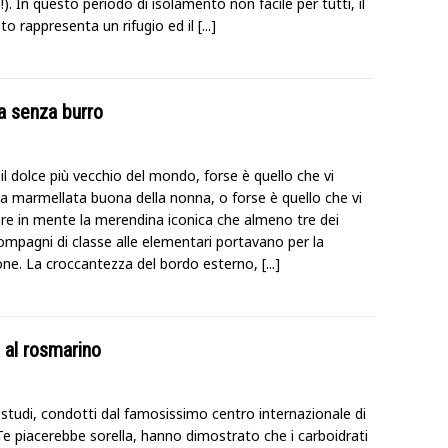
!). In questo periodo di isolamento non facile per tutti, il
to rappresenta un rifugio ed il
[...]
la senza burro
il dolce più vecchio del mondo, forse è quello che vi
la marmellata buona della nonna, o forse è quello che vi
are in mente la merendina iconica che almeno tre dei
ompagni di classe alle elementari portavano per la
ione. La croccantezza del bordo esterno,
[...]
a al rosmarino
 studi, condotti dal famosissimo centro internazionale di
Te piacerebbe sorella, hanno dimostrato che i carboidrati