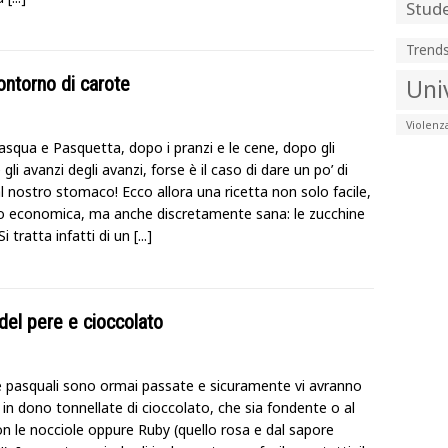
Stude
Trend
ontorno di carote
Uni
Violenz
squa e Pasquetta, dopo i pranzi e le cene, dopo gli
 gli avanzi degli avanzi, forse è il caso di dare un po’ di
l nostro stomaco! Ecco allora una ricetta non solo facile,
o economica, ma anche discretamente sana: le zucchine
 Si tratta infatti di un
[...]
udel pere e cioccolato
e pasquali sono ormai passate e sicuramente vi avranno
 in dono tonnellate di cioccolato, che sia fondente o al
on le nocciole oppure Ruby (quello rosa e dal sapore