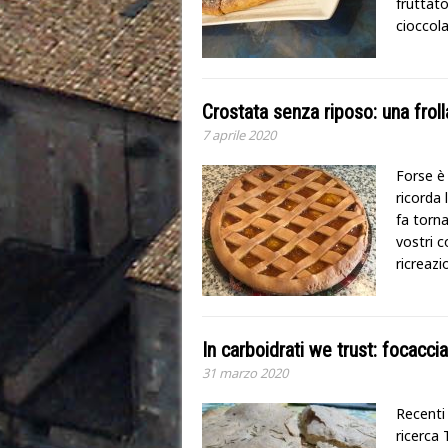
fruttato
cioccola
Crostata senza riposo: una frol
7 aprile 2020
Forse è 
ricorda 
fa torn
vostri c
ricreaz
In carboidrati we trust: focacci
31 marzo 2020
Recenti
ricerca 