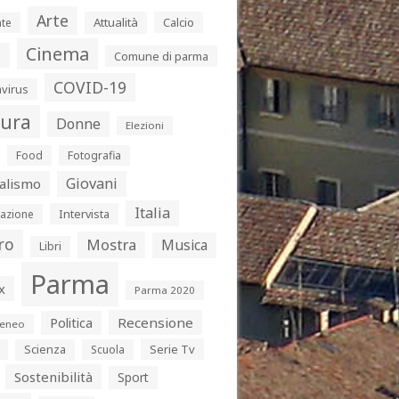
Arte
Attualità
Calcio
te
Cinema
s
Comune di parma
COVID-19
virus
tura
Donne
Elezioni
Food
Fotografia
Giovani
alismo
Italia
Intervista
azione
ro
Mostra
Musica
Libri
Parma
x
Parma 2020
Politica
Recensione
eneo
Serie Tv
Scienza
Scuola
Sostenibilità
Sport