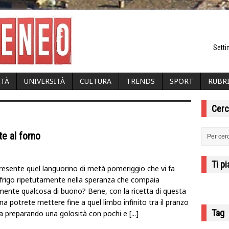
Setti
ITÀ
UNIVERSITÀ
CULTURA
TRENDS
SPORT
RUBR
Cerc
te al forno
Ti p
resente quel languorino di metà pomeriggio che vi fa
l frigo ripetutamente nella speranza che compaia
ente qualcosa di buono? Bene, con la ricetta di questa
a potrete mettere fine a quel limbo infinito tra il pranzo
Tag
na preparando una golosità con pochi e
[...]