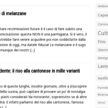
Ambien
ni di melanzane
Capa
Corona
are recriminazioni future è il caso di fare subito una
Cul
precisazione: questa NON è una parmigiana. Sì è vero, il
otrebbe farvi venire acquoline poi non soddisfatte dalla
Film
ione di oggi, ma datele fiducia! Le melanzane e il sugo
Giorn
munque dei nostri:
[...]
Immigr
Lavo
ente: il riso alla cantonese in mille varianti
Netfli
o di queste lunghe, insolite giornate, oltre a (ri)scoprire
ParmAt
 della cucina, può capitare di provare un po’ di nostalgia
Ricerca
 piatti considerati ‘da ristorante’, soprattutto se di altre
ità. E infatti parliamo del riso alla cantonese, famosa
Sesso
za
[...]