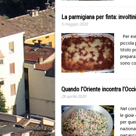
La parmigiana per finta: involti
5 maggio 2020
Per evit
piccola 
titolo p
preparaz
sono co
Quando l’Oriente incontra l’Occid
28 aprile 2020
Nel cors
le gioie
per quei
nazional
pietan