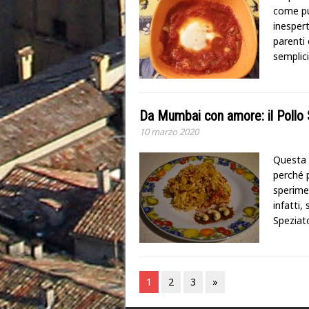
come pu
inespert
parenti 
semplic
Da Mumbai con amore: il Pollo
10 marzo 2020
Questa 
perché 
sperimen
infatti,
Speziat
1
2
3
»