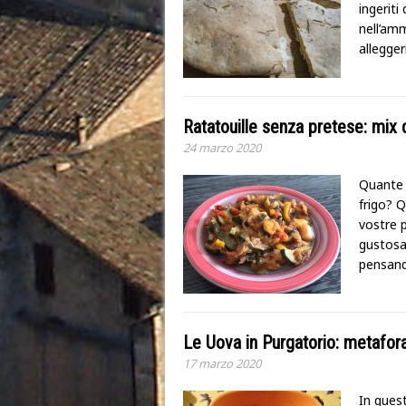
ingeriti
nell’am
allegger
Ratatouille senza pretese: mix d
24 marzo 2020
Quante v
frigo? Q
vostre p
gustosa
pensand
Le Uova in Purgatorio: metafora
17 marzo 2020
In quest