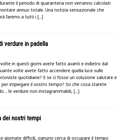
 durante il periodo di quarantena non verranno calcolati
montare annuo totale. Una notizia sensazionale che
irà l’animo a tutti i
[...]
i verdure in padella
olte in questi giorni avete fatto avanti e indietro dal
uante volte avete fatto accendere quella luce sulle
rovviste quotidiane? E se ci fosse un soluzione salutare e
 per impiegare il vostro tempo? So che cosa starete
o… le verdure non instagrammabili,
[...]
 dei nostri tempi
e giornate difficili, ognuno cerca di occupare il tempo