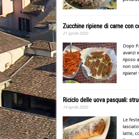
Zucchine ripiene di carne con c
21 aprile 2020
Dopo Pa
avanzi e
riposo a
non sol
ripiene!
Riciclo delle uova pasquali: str
14 aprile 2020
Le fest
lasciato
latte, c