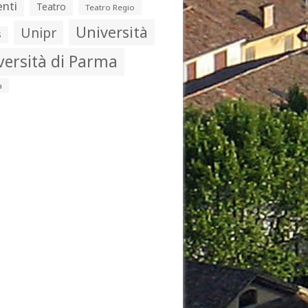
nti
Teatro
Teatro Regio
Università
Unipr
s
versità di Parma
a