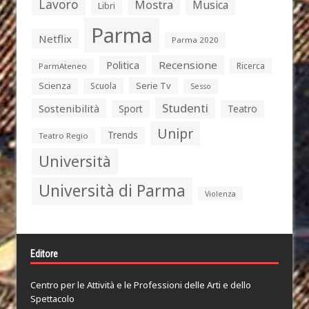
Lavoro
Mostra
Musica
Libri
Parma
Netflix
Parma 2020
Politica
Recensione
Ricerca
ParmAteneo
Serie Tv
Scienza
Scuola
Sesso
Studenti
Sostenibilità
Sport
Teatro
Unipr
Trends
Teatro Regio
Università
Università di Parma
Violenza
Editore
Centro per le Attività e le Professioni delle Arti e dello
Spettacolo