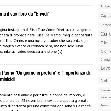
Ambien
a il suo libro da “Brividi”
Capa
Corona
gina Instagram di Elisa True Crime Diretta, coinvolgente,
Cul
onata di cronaca nera. Elisa De Marco, meglio conosciuta
isa True Crime, è una nota youtuber che racconta ogni
Film
un tragico evento di cronaca nera, ma non solo. Non
Giorn
 infatti, i video dedicati alle storie
[...]
Immigr
Lavo
a Parma “Un giorno in pretura” e l’importanza di
minicidi
Netfli
ParmAt
omento così difficile per tutte le donne del mondo, è
Ricerca
o parlare del 25 novembre, individuare questa giornata
nto di partenza per una conversazione sana sulla realtà
Sesso