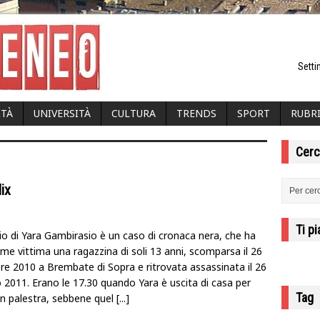
Setti
ITÀ
UNIVERSITÀ
CULTURA
TRENDS
SPORT
RUBR
Cerc
ix
Ti p
dio di Yara Gambirasio è un caso di cronaca nera, che ha
me vittima una ragazzina di soli 13 anni, scomparsa il 26
e 2010 a Brembate di Sopra e ritrovata assassinata il 26
 2011. Erano le 17.30 quando Yara è uscita di casa per
Tag
in palestra, sebbene quel
[...]