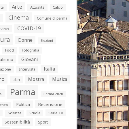
Arte
Attualità
Calcio
te
Cinema
s
Comune di parma
COVID-19
virus
tura
Donne
Elezioni
Food
Fotografia
Giovani
alismo
Italia
Intervista
azione
ro
Mostra
Musica
Libri
Parma
x
Parma 2020
Politica
Recensione
eneo
Serie Tv
Scienza
Scuola
Sostenibilità
Sport