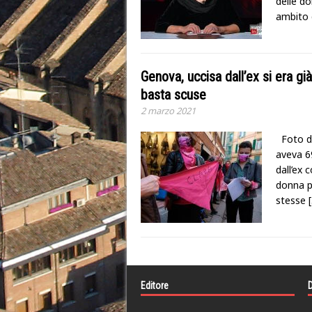
delle do
ambito 
Genova, uccisa dall’ex si era già
basta scuse
2 marzo 2021
Foto de
aveva 69
dall’ex
donna p
stesse
[
Editore
D