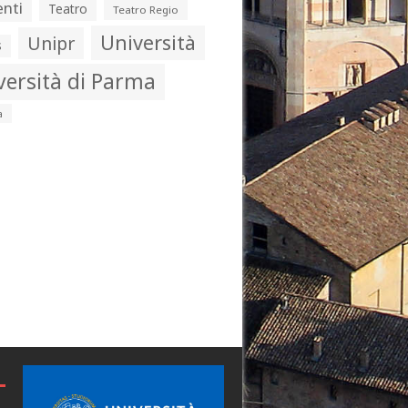
nti
Teatro
Teatro Regio
Università
Unipr
s
versità di Parma
a