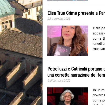
Elisa True Crime presenta a Parm
23 gennaio 2023
Dalla pa
appassi
come El
lunedì 
mancano,
Petrelluzzi e Catricalà portano 
una corretta narrazione dei fem
6 dicembre 2022
In un m
doveros
come pu