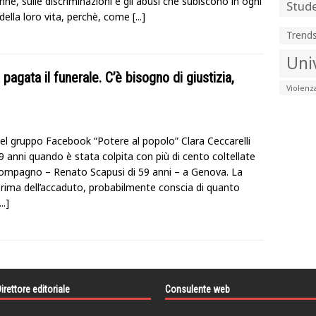
nne, sulle discriminazioni e gli abusi che subiscono in ogni
Stude
della loro vita, perchè, come
[...]
Trend
Uni
 pagata il funerale. C’è bisogno di giustizia,
Violenz
l gruppo Facebook “Potere al popolo” Clara Ceccarelli
 anni quando è stata colpita con più di cento coltellate
 compagno – Renato Scapusi di 59 anni – a Genova. La
rima dell’accaduto, probabilmente conscia di quanto
...]
irettore editoriale
Consulente web