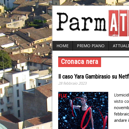
HOME
PRIMO PIANO
ATTUAL
Cronaca nera
Il caso Yara Gambirasio su Netfl
28 febbraio 2023
L’omici
visto co
novembr
febbraio
andare 