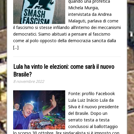
quando una profetica
Michela Murgia,
intervistata da Andrea
Malaguti, parlava di come
il fascismo si stesse infilando all’interno dei meccanismi
democratici. Siamo abituati a pensare al fascismo
come al polo opposto della democrazia sancita dalla
[...]
Lula ha vinto le elezioni: come sarà il nuovo
Brasile?
8 novembre 2022
Fonte: profilo Facebook
Lula Luiz Inácio Lula da
Silva è il nuovo presidente
del Brasile. Dopo un
serrato testa a testa
conclusosi al ballottaggio
lo scorso 30 ottobre, l’ex sindacalista si è imposto con