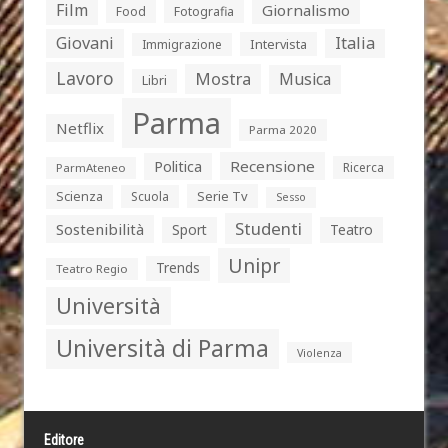
Film
Giornalismo
Food
Fotografia
Giovani
Italia
Intervista
Immigrazione
Lavoro
Mostra
Musica
Libri
Parma
Netflix
Parma 2020
Politica
Recensione
Ricerca
ParmAteneo
Serie Tv
Scienza
Scuola
Sesso
Studenti
Sostenibilità
Sport
Teatro
Unipr
Trends
Teatro Regio
Università
Università di Parma
Violenza
Editore