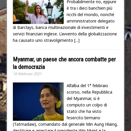
Probabilmente no, eppure
è tra i dieci banchieri più
ricchi del mondo, nonché
amministratore delegato
di Barclays, banca multinazionale di investimenti e
servizi finanziari inglese. L’avvento della globalizzazione
ha causato uno stravolgimento
[...]
Myanmar, un paese che ancora combatte per
la democrazia
16 febbraio 2021
All’alba del 1° febbraio
scorso, nella Repubblica
del Myanmar, si è
compiuto un colpo di
stato che ha visto
l’esercito birmano
(Tatmadaw), comandato dal generale Min Aung Hlaing,
destituire e arrestare il presidente Win Myint e la