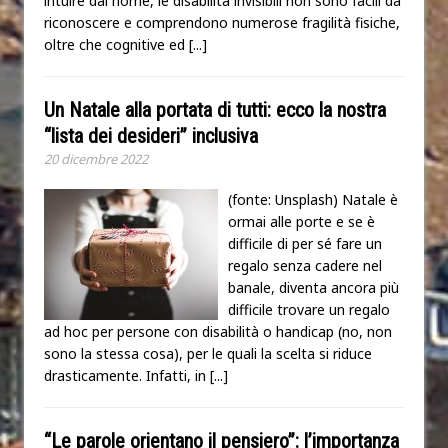
intuire dal nome, le disabilità invisibili non sono facili da
riconoscere e comprendono numerose fragilità fisiche,
oltre che cognitive ed
[...]
Un Natale alla portata di tutti: ecco la nostra
“lista dei desideri” inclusiva
20 dicembre 2022
(fonte: Unsplash) Natale è
ormai alle porte e se è
difficile di per sé fare un
regalo senza cadere nel
banale, diventa ancora più
difficile trovare un regalo
ad hoc per persone con disabilità o handicap (no, non
sono la stessa cosa), per le quali la scelta si riduce
drasticamente. Infatti, in
[...]
“Le parole orientano il pensiero”: l’importanza