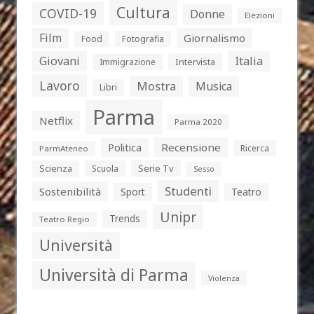
Cultura
COVID-19
Donne
Elezioni
Film
Giornalismo
Food
Fotografia
Giovani
Italia
Intervista
Immigrazione
Lavoro
Mostra
Musica
Libri
Parma
Netflix
Parma 2020
Politica
Recensione
Ricerca
ParmAteneo
Serie Tv
Scienza
Scuola
Sesso
Studenti
Sostenibilità
Sport
Teatro
Unipr
Trends
Teatro Regio
Università
Università di Parma
Violenza