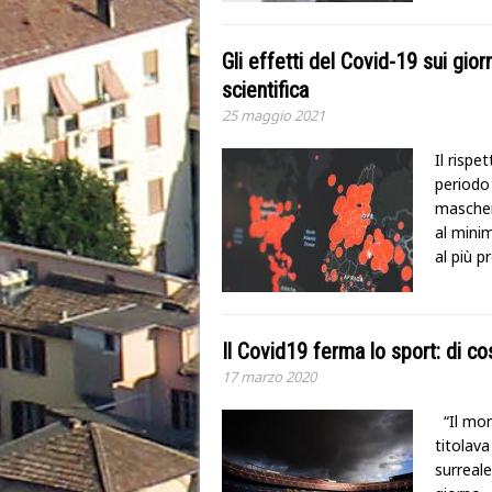
Gli effetti del Covid-19 sui giorn
scientifica
25 maggio 2021
Il rispe
periodo
mascheri
al minim
al più p
Il Covid19 ferma lo sport: di cos
17 marzo 2020
“Il mon
titolava
surreal