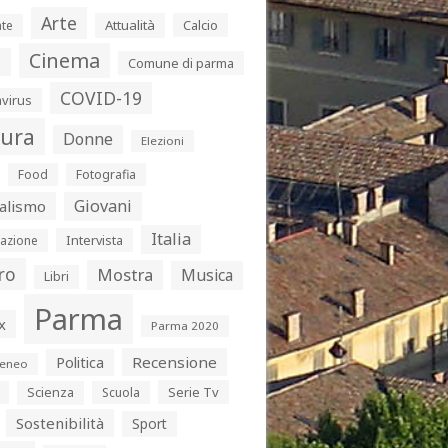
Arte
Attualità
Calcio
te
Cinema
s
Comune di parma
COVID-19
virus
tura
Donne
Elezioni
Food
Fotografia
Giovani
alismo
Italia
Intervista
azione
ro
Mostra
Musica
Libri
Parma
x
Parma 2020
Politica
Recensione
eneo
Serie Tv
Scienza
Scuola
Sostenibilità
Sport