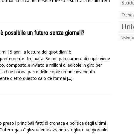
 ormai da circa un mese e mezzo – sull’Italia e sull’intero
Stude
Trend
Uni
è possibile un futuro senza giornali?
Violenz
timi 15 anni la lettura dei quotidiani è
pantemente diminuita. Se un gran numero di copie viene
, composto e inviato a milioni di edicole in giro per
, alla fine buona parte delle copie rimane invenduta.
ente dietro questo calo c’è l’ormai
[...]
preso i principali fatti di cronaca e politica degli ultimi
 “interrogato” gli studenti: avranno sfogliato un giornale