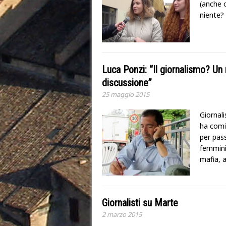
(anche o
niente?
Luca Ponzi: “Il giornalismo? Un
discussione”
25 maggio 2015
Giornali
ha comi
per pass
femminil
mafia, 
Giornalisti su Marte
2 marzo 2015