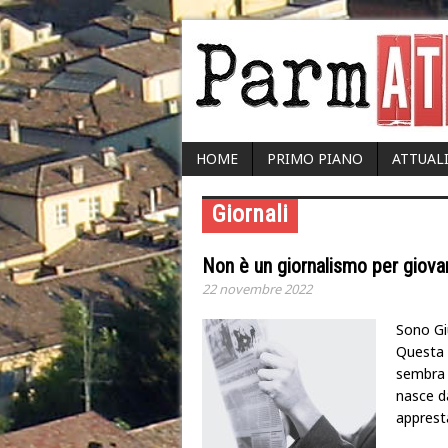
HOME
PRIMO PIANO
ATTUAL
Giornali
Non è un giornalismo per giova
22 novembre 2022
Sono Gi
Questa 
sembra a
nasce da
apprest