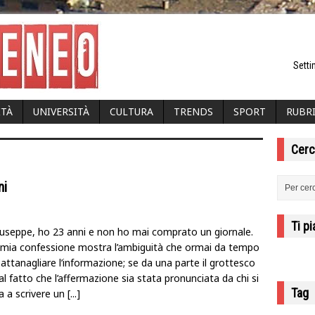
Setti
ITÀ
UNIVERSITÀ
CULTURA
TRENDS
SPORT
RUBR
Cerc
ni
Ti p
useppe, ho 23 anni e non ho mai comprato un giornale.
mia confessione mostra l’ambiguità che ormai da tempo
ttanagliare l’informazione; se da una parte il grottesco
l fatto che l’affermazione sia stata pronunciata da chi si
Tag
a a scrivere un
[...]