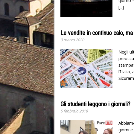
giorno –
[...]
Le vendite in continuo calo, ma 
3 marzo 2020
Negli ul
preoccu
stampato
l’Italia
Sicuram
Gli studenti leggono i giornali?
5 febbraio 2018
Abbiamo 
giorni e