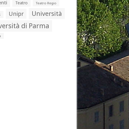
nti
Teatro
Teatro Regio
Università
Unipr
s
versità di Parma
a