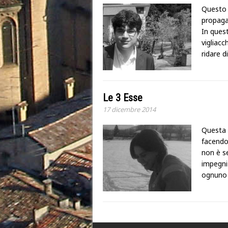
Questo 
propagan
In quest
vigliacc
ridare 
Le 3 Esse
17 dicembre 2014
Questa 
facendo 
non è se
impegni 
ognuno 