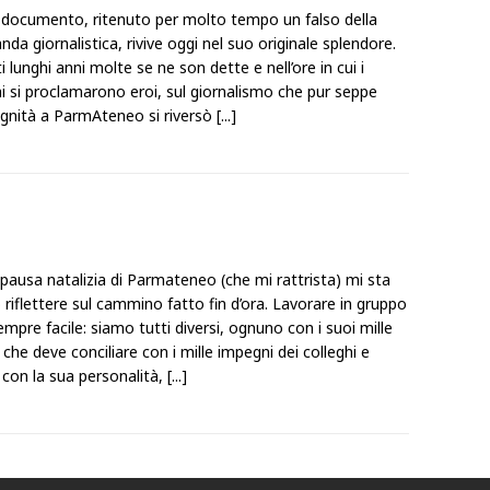
documento, ritenuto per molto tempo un falso della
da giornalistica, rivive oggi nel suo originale splendore.
i lunghi anni molte se ne son dette e nell’ore in cui i
hi si proclamarono eroi, sul giornalismo che pur seppe
dignità a ParmAteneo si riversò
[...]
pausa natalizia di Parmateneo (che mi rattrista) mi sta
riflettere sul cammino fatto fin d’ora. Lavorare in gruppo
mpre facile: siamo tutti diversi, ognuno con i suoi mille
che deve conciliare con i mille impegni dei colleghi e
con la sua personalità,
[...]