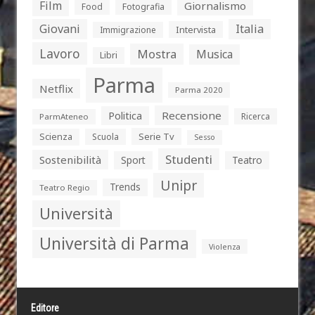
Film
Giornalismo
Food
Fotografia
Giovani
Italia
Intervista
Immigrazione
Lavoro
Mostra
Musica
Libri
Parma
Netflix
Parma 2020
Politica
Recensione
Ricerca
ParmAteneo
Serie Tv
Scienza
Scuola
Sesso
Studenti
Sostenibilità
Sport
Teatro
Unipr
Trends
Teatro Regio
Università
Università di Parma
Violenza
Editore