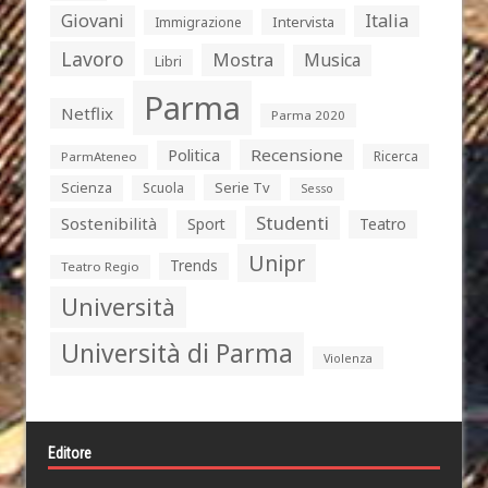
Giovani
Italia
Intervista
Immigrazione
Lavoro
Mostra
Musica
Libri
Parma
Netflix
Parma 2020
Politica
Recensione
Ricerca
ParmAteneo
Serie Tv
Scienza
Scuola
Sesso
Studenti
Sostenibilità
Sport
Teatro
Unipr
Trends
Teatro Regio
Università
Università di Parma
Violenza
Editore