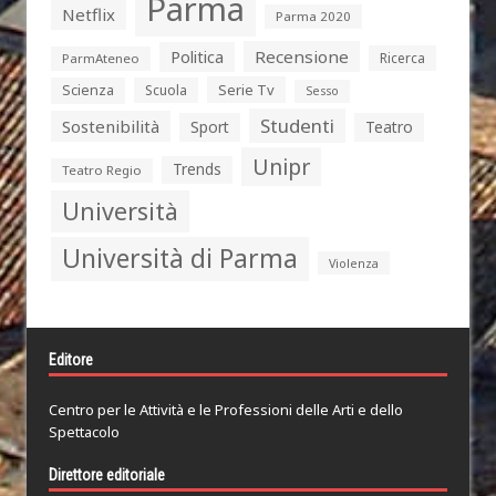
Parma
Netflix
Parma 2020
Politica
Recensione
Ricerca
ParmAteneo
Serie Tv
Scienza
Scuola
Sesso
Studenti
Sostenibilità
Sport
Teatro
Unipr
Trends
Teatro Regio
Università
Università di Parma
Violenza
Editore
Centro per le Attività e le Professioni delle Arti e dello
Spettacolo
Direttore editoriale