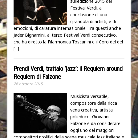
sull’edizione 2015 del
Festival Verdi, a
conclusione di una
girandola di artisti, e di
emozioni, di caratura internazionale. Tra questi anche
Jader Bignamini, al terzo Festival Verdi consecutivo,
che ha diretto la Filarmonica Toscanini e il Coro del del
[...]
Prendi Verdi, trattalo ‘jazz’: il Requiem around
Requiem di Falzone
26 ottobre 2015
Musicista versatile,
compositore dalla ricca
vena creativa, artista
poliedrico, Giovanni
Falzone è da considerare
oggi uno dei maggiori
compositori prolifici della scena musicale jazz italiana e