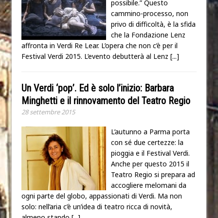
possibile.” Questo
cammino-processo, non
privo di difficoltà, è la sfida
che la Fondazione Lenz
affronta in Verdi Re Lear. L’opera che non c’è per il
Festival Verdi 2015. L’evento debutterà al Lenz
[...]
Un Verdi ‘pop’. Ed è solo l’inizio: Barbara
Minghetti e il rinnovamento del Teatro Regio
28 settembre 2015
L’autunno a Parma porta
con sé due certezze: la
pioggia e il Festival Verdi.
Anche per questo 2015 il
Teatro Regio si prepara ad
accogliere melomani da
ogni parte del globo, appassionati di Verdi. Ma non
solo: nell’aria c’è un’idea di teatro ricca di novità,
almeno stando
[...]