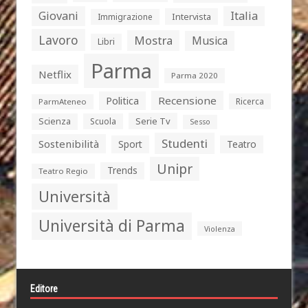
Giovani
Italia
Intervista
Immigrazione
Lavoro
Mostra
Musica
Libri
Parma
Netflix
Parma 2020
Politica
Recensione
Ricerca
ParmAteneo
Serie Tv
Scienza
Scuola
Sesso
Studenti
Sostenibilità
Sport
Teatro
Unipr
Trends
Teatro Regio
Università
Università di Parma
Violenza
Editore